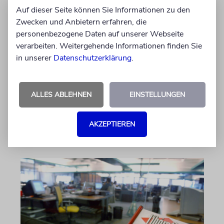
Auf dieser Seite können Sie Informationen zu den
PALMA
Zwecken und Anbietern erfahren, die
Michael Douglas ist
personenbezogene Daten auf unserer Webseite
Ehrenbotschafter Mallorcas
verarbeiten. Weitergehende Informationen finden Sie
in unserer
Datenschutzerklärung
.
Der Hollywood-Star mit jüdischem
Familienhintergrund wird für seine enge
Verbindung zu der spanischen Insel und sein
ALLES ABLEHNEN
EINSTELLUNGEN
Engagement für deren kulturelles Erbe geehrt
AKZEPTIEREN
06.08.2026