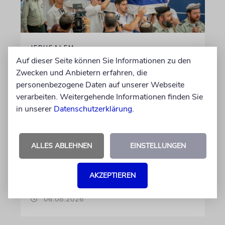
JERUSALEM
Auf dieser Seite können Sie Informationen zu den
Großeltern umgebettet:
Zwecken und Anbietern erfahren, die
Theodor Herzls letzter Wille
personenbezogene Daten auf unserer Webseite
ist erfüllt
verarbeiten. Weitergehende Informationen finden Sie
in unserer
Datenschutzerklärung
.
Die Überreste von Schimon und Rikva Herzl,
Vorfahren väterlicherseits des Zionismus-
Begründers und prägende Gestalten in
Theodor Herzls Jugend, wurden von Serbien
ALLES ABLEHNEN
EINSTELLUNGEN
nach Israel überführt und auf dem Herzlberg
beigesetzt
AKZEPTIEREN
06.08.2026