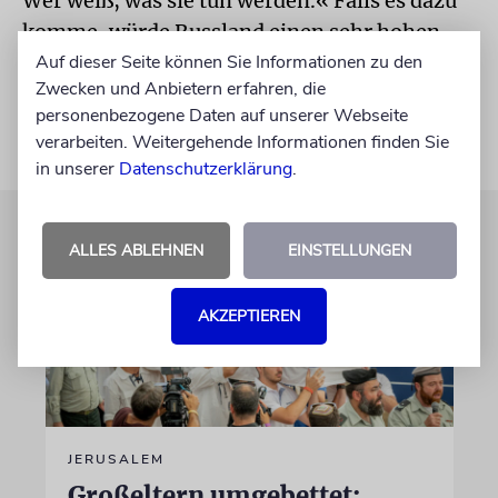
Wer weiß, was sie tun werden.« Falls es dazu
komme, würde Russland einen sehr hohen
Preis bezahlen.
Auf dieser Seite können Sie Informationen zu den
Zwecken und Anbietern erfahren, die
personenbezogene Daten auf unserer Webseite
verarbeiten. Weitergehende Informationen finden Sie
in unserer
Datenschutzerklärung
.
ALLES ABLEHNEN
EINSTELLUNGEN
AKZEPTIEREN
JERUSALEM
Großeltern umgebettet: