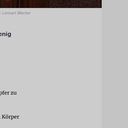
: Lennart Blecher
enig
pfer zu
n Körper