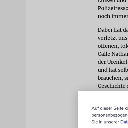
Linken und 
Polizeiress
noch immer
Dabei hat da
verletzt uns
offenen, tol
Calle Natha
der Urenkel
und hat sel
brauchen, s
Geschichte 
RADIKALIS
wie diese k
Auf dieser Seite 
personenbezogene 
Radikalisie
Sie in unserer
Dat
sich bei im