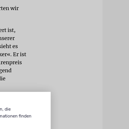
rten wir
rt ist,
nserer
sieht es
er«. Er ist
renpreis
ngend
die
ind Taten
n, die
mationen finden
un, dass