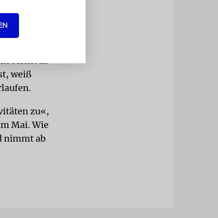
chen
Milieu, sie
EN
. Das
t Ausdruck
hn bricht in
t, weiß
rlaufen.
itäten zu«,
 im Mai. Wie
nd nimmt ab