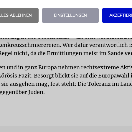
gspolitik. Davon profitieren die rechtspopulistis
okraten. Deren Politik wurzelt zwar im Neonazi-
LLES ABLEHNEN
EINSTELLUNGEN
AKZEPTIER
h aber explizit gegen Muslime und nicht gegen Juden
ur drittstärksten politischen Kraft in Schweden is
sierung in der Gesellschaft – die sich wiederum Ba
enkreuzschmierereien. Wer dafür verantwortlich is
Regel nicht, da die Ermittlungen meist im Sande ve
n und in ganz Europa nehmen rechtsextreme Aktiv
örösis Fazit. Besorgt blickt sie auf die Europawahl
sie ausgehen mag, fest steht: Die Toleranz im La
 gegenüber Juden.