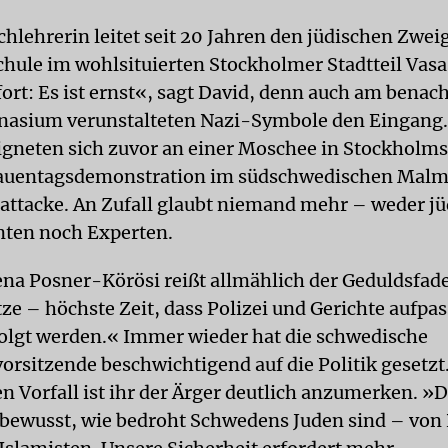
chlehrerin leitet seit 20 Jahren den jüdischen Zwei
hule im wohlsituierten Stockholmer Stadtteil Vasa
fort: Es ist ernst«, sagt David, denn auch am benac
asium verunstalteten Nazi-Symbole den Eingang.
eigneten sich zuvor an einer Moschee in Stockholm
rauentagsdemonstration im südschwedischen Malm
attacke. An Zufall glaubt niemand mehr – weder jü
ten noch Experten.
na Posner-Körösi reißt allmählich der Geduldsfad
ze – höchste Zeit, dass Polizei und Gerichte aufpas
folgt werden.« Immer wieder hat die schwedische
vorsitzende beschwichtigend auf die Politik gesetz
 Vorfall ist ihr der Ärger deutlich anzumerken. »Di
 bewusst, wie bedroht Schwedens Juden sind – von