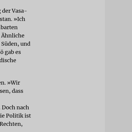
g der Vasa-
stan. »Ich
hbarten
 Ähnliche
s Süden, und
ö gab es
dische
en. »Wir
sen, dass
t. Doch nach
e Politik ist
 Rechten,