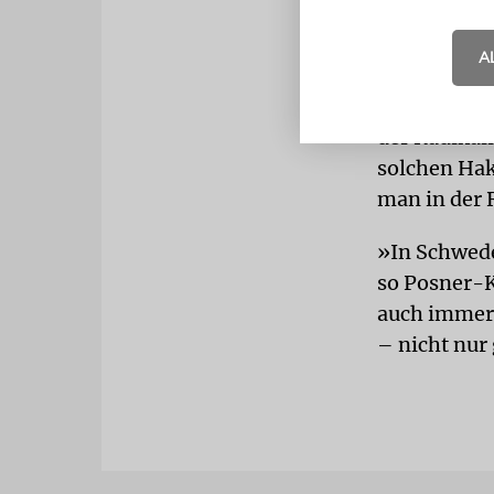
Einwanderun
Schwedendem
A
richtet sic
Anwachsen z
der Radikali
solchen Hak
man in der 
»In Schwede
so Posner-K
auch immer 
– nicht nur