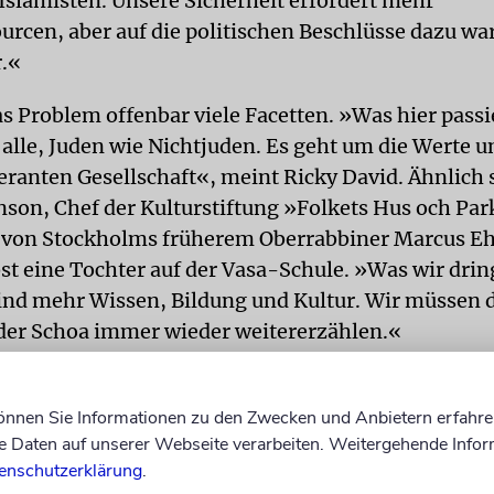
Islamisten. Unsere Sicherheit erfordert mehr
ourcen, aber auf die politischen Beschlüsse dazu wa
.«
s Problem offenbar viele Facetten. »Was hier passie
 alle, Juden wie Nichtjuden. Es geht um die Werte u
eranten Gesellschaft«, meint Ricky David. Ähnlich 
nson, Chef der Kulturstiftung »Folkets Hus och Park
 von Stockholms früherem Oberrabbiner Marcus Eh
bst eine Tochter auf der Vasa-Schule. »Was wir dri
ind mehr Wissen, Bildung und Kultur. Wir müssen 
der Schoa immer wieder weitererzählen.«
IERUNG
Doch mit Geschichtsvergessenheit allein s
aum zu erklären, vielmehr mit einer allgemeinen
können Sie Informationen zu den Zwecken und Anbietern erfahre
Daten auf unserer Webseite verarbeiten. Weitergehende Infor
rung der Gesellschaft. Diese Tendenz hat damit zu t
enschutzerklärung
.
mer mehr Schweden Unmut regt gegen die