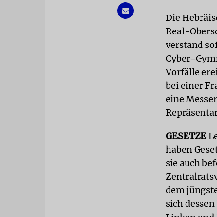
Die Hebräis
Real-Obersc
verstand so
Cyber-Gymn
Vorfälle er
bei einer F
eine Messer
Repräsentan
GESETZE
Le
haben Geset
sie auch be
Zentralrats
dem jüngsten
sich dessen