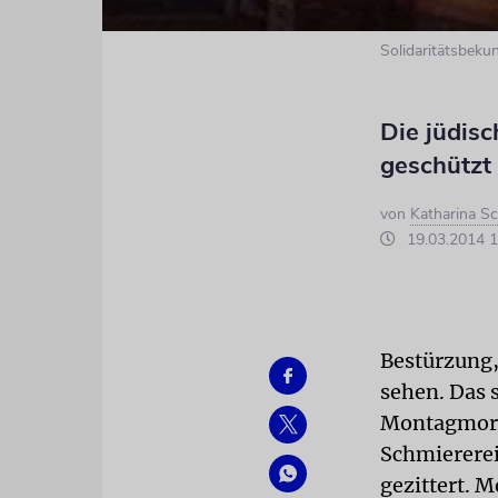
Solidaritätsbek
Die jüdisc
geschützt
von
Katharina Sc
19.03.2014 1
Bestürzung,
sehen. Das s
Montagmorg
Schmiererei
gezittert. M