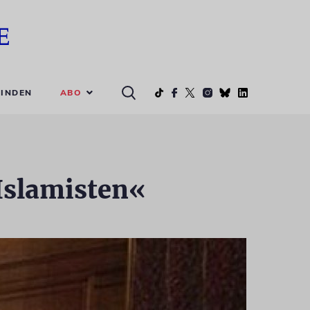
ABO
INDEN
Islamisten«