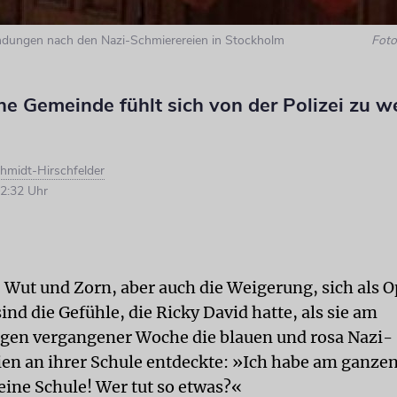
undungen nach den Nazi-Schmierereien in Stockholm
Foto
he Gemeinde fühlt sich von der Polizei zu w
hmidt-Hirschfelder
2:32 Uhr
 Wut und Zorn, aber auch die Weigerung, sich als O
ind die Gefühle, die Ricky David hatte, als sie am
en vergangener Woche die blauen und rosa Nazi-
en an ihrer Schule entdeckte: »Ich habe am ganze
eine Schule! Wer tut so etwas?«