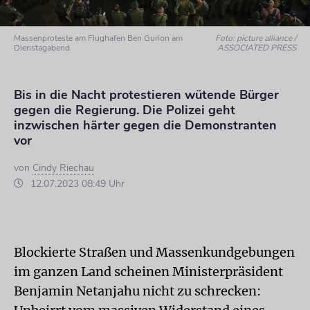
Massenproteste am Flughafen Ben Gurion am
Foto: picture alliance /
Dienstagabend
ASSOCIATED PRESS
Bis in die Nacht protestieren wütende Bürger
gegen die Regierung. Die Polizei geht
inzwischen härter gegen die Demonstranten
vor
von
Cindy Riechau
12.07.2023 08:49 Uhr
Blockierte Straßen und Massenkundgebungen
im ganzen Land scheinen Ministerpräsident
Benjamin Netanjahu nicht zu schrecken: