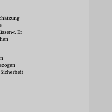
schätzung
e
üssen«. Er
chen
en
gezogen
 Sicherheit