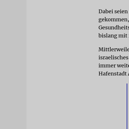
Dabei seien
gekommen, h
Gesundheits
bislang mit
Mittlerweil
israelische
immer weite
Hafenstadt 