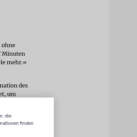
n ohne
nf Minuten
ele mehr.«
nation des
et, um
n. Sie
dass sich
n, die
mationen finden