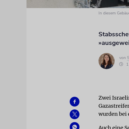
In diesem Gebäu
Stabssche
»ausgewei
von
S
11
Zwei Israel
Gazastreife
wurden bei 
Auch eine Sc