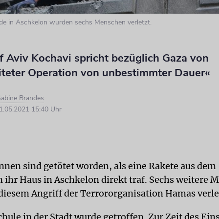
de in Aschkelon wurden sechs Menschen verletzt.
f Aviv Kochavi spricht bezüglich Gaza von
teter Operation von unbestimmter Dauer«
abine Brandes
.05.2021 15:40 Uhr
innen sind getötet worden, als eine Rakete aus dem
n ihr Haus in Aschkelon direkt traf. Sechs weitere
diesem Angriff der Terrororganisation Hamas verle
hule in der Stadt wurde getroffen. Zur Zeit des Ein