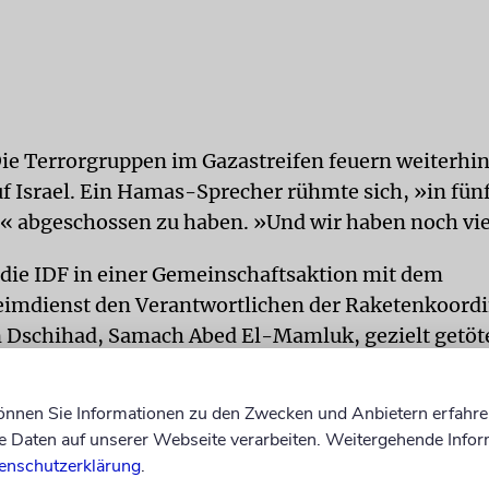
ie Terrorgruppen im Gazastreifen feuern weiterhi
uf Israel. Ein Hamas-Sprecher rühmte sich, »in fü
« abgeschossen zu haben. »Und wir haben noch vi
 die IDF in einer Gemeinschaftsaktion mit dem
imdienst den Verantwortlichen der Raketenkoordi
 Dschihad, Samach Abed El-Mamluk, gezielt getöt
ger zu schützen und weitere Anschläge zu verhinder
 Wohnung in die Luft gesprengt, nachdem klar war, 
können Sie Informationen zu den Zwecken und Anbietern erfahre
ort aufhielt.
Daten auf unserer Webseite verarbeiten. Weitergehende Infor
enschutzerklärung
.