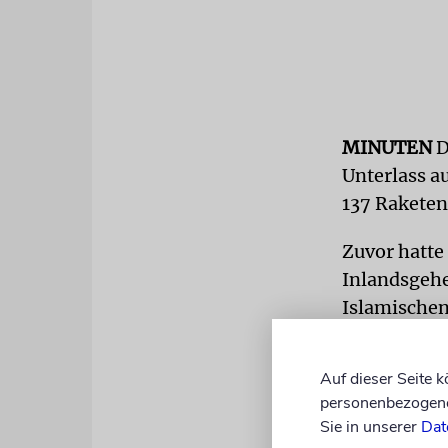
MINUTEN
D
Unterlass a
137 Raketen
Zuvor hatte
Inlandsgehe
Islamischen
Israels Bür
hätten eine
Auf dieser Seite 
El-Mamluk d
personenbezogene 
Sie in unserer
Dat