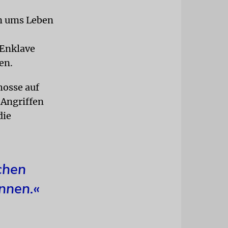
on ums Leben
 Enklave
en.
hosse auf
 Angriffen
die
chen
nnen.«