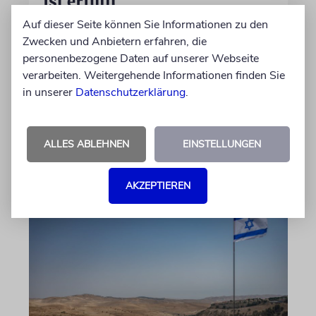
ist erfüllt
Auf dieser Seite können Sie Informationen zu den
Die Überreste von Schimon und Rikva Herzl,
Zwecken und Anbietern erfahren, die
Vorfahren väterlicherseits des Zionismus-
personenbezogene Daten auf unserer Webseite
Begründers und prägende Gestalten in
verarbeiten. Weitergehende Informationen finden Sie
Theodor Herzls Jugend, wurden von Serbien
in unserer
Datenschutzerklärung
.
nach Israel überführt und auf dem Herzlberg
beigesetzt
ALLES ABLEHNEN
EINSTELLUNGEN
06.08.2026
AKZEPTIEREN