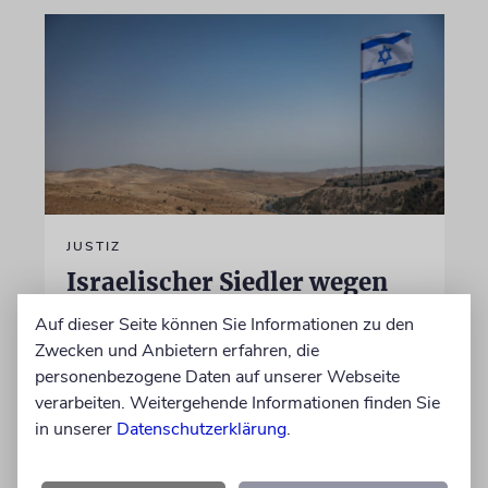
JUSTIZ
Israelischer Siedler wegen
Tötung eines Palästinensers
Auf dieser Seite können Sie Informationen zu den
angeklagt
Zwecken und Anbietern erfahren, die
personenbezogene Daten auf unserer Webseite
Der getötete Aktivist setzte sich gegen
verarbeiten. Weitergehende Informationen finden Sie
Siedlergewalt ein und war an dem Oscar-
in unserer
Datenschutzerklärung
.
prämierten Film »No Other Land« beteiligt.
Jetzt steht der mutmaßliche Täter vor Gericht