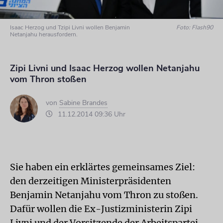
Isaac Herzog und Tzipi Livni wollen Benjamin
Foto: Flash90
Netanjahu herausfordern.
Zipi Livni und Isaac Herzog wollen Netanjahu
vom Thron stoßen
von
Sabine Brandes
11.12.2014 09:36 Uhr
Sie haben ein erklärtes gemeinsames Ziel:
den derzeitigen Ministerpräsidenten
Benjamin Netanjahu vom Thron zu stoßen.
Dafür wollen die Ex-Justizministerin Zipi
Livni und der Vorsitzende der Arbeitspartei