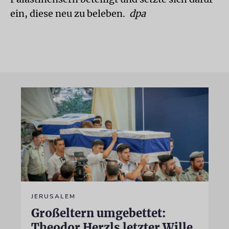
ein, diese neu zu beleben.
dpa
JERUSALEM
Großeltern umgebettet:
Theodor Herzls letzter Wille