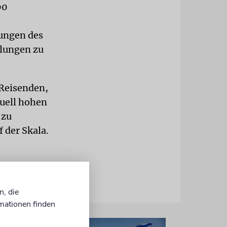
00
ungen des
lungen zu
Reisenden,
tuell hohen
 zu
f der Skala.
n, die
mationen finden