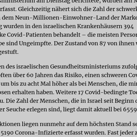
sministerium am Dienstag berichtete, wurden am 
rfasst. Gleichzeitig nähert sich die Zahl der schwe
in dem Neun-Millionen-Einwohner-Land der Marke
 wurden in den israelischen Krankenhäusern 394
e Covid-Patienten behandelt – die meisten Perso
pe sind Ungeimpfte. Der Zustand von 87 von ihnen 
gestuft.
n des israelischen Gesundheitsministeriums zufolg
ften über 60 Jahren das Risiko, einen schweren Co
, um bis zu acht Mal höher als bei Menschen, die m
sen erhalten haben. Weitere 17 Covid-bedingte To
. Die Zahl der Menschen, die in Israel seit Beginn 
r Seuche erlegen sind, liegt damit aktuell bei 6559
ktionen liegen nunmehr auf dem höchsten Stand se
s 5190 Corona-Infizierte erfasst wurden. Fast jeder