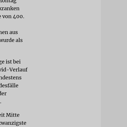
Montag
rkranken
 von 400.
nen aus
wurde als
e ist bei
vid-Verlauf
indestens
desfälle
der
.
it Mitte
 zwanzigste