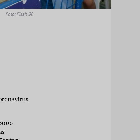
Foto: Flash 90
Coronavirus
 6000
as