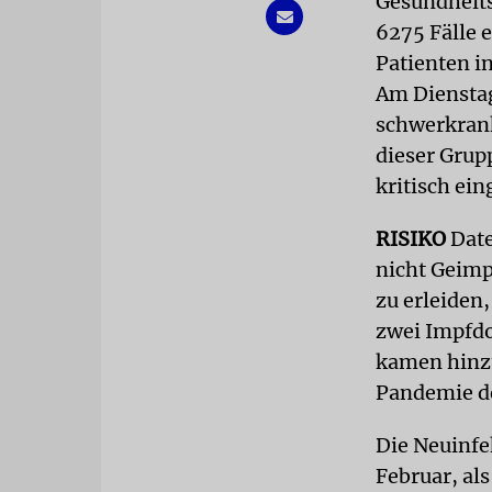
Gesundheit
6275 Fälle e
Patienten 
Am Dienstag
schwerkrank
dieser Grup
kritisch ein
RISIKO
Date
nicht Geimp
zu erleiden
zwei Impfdo
kamen hinzu
Pandemie de
Die Neuinfe
Februar, al