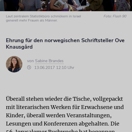
Laut zentralem Statistikbüro schmökern in Israel
Foto: Flash 90
generell mehr Frauen als Männer.
Ehrung für den norwegischen Schriftsteller Ove
Knausgård
von
Sabine Brandes
13.06.2017 12:10 Uhr
Überall stehen wieder die Tische, vollgepackt
mit literarischen Werken für Erwachsene und
Kinder, überall werden Veranstaltungen,
Lesungen und Konferenzen abgehalten. Die
56. Jerusalemer Buchwoche hat begonnen.