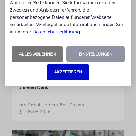
Auf dieser Seite können Sie Informationen zu den
Zwecken und Anbietern erfahren, die
personenbezogene Daten auf unserer Webseite
verarbeiten. Weitergehende Informationen finden Sie
in unserer
Datenschutzerklärung
.
MEINUNG
ALLES ABLEHNEN
EINSTELLUNGEN
Danke, Boy George!
AKZEPTIEREN
Wie die 80er-Jahre-Ikone gegen alle
Widerstände für Israel eintritt, verdient
unseren Dank
von Sophie Albers Ben Chamo
05.08.2026