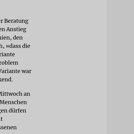
er Beratung
en Anstieg
nien, den
h, »dass die
riante
 Problem
Variante war
kend.
 Mittwoch an
0 Menschen
gen dürfen
t
ssenen