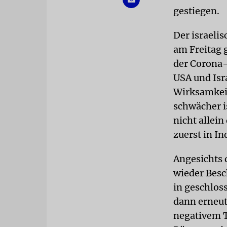
gestiegen.
Der israelis
am Freitag 
der Corona-
USA und Isr
Wirksamkeit
schwächer is
nicht allei
zuerst in I
Angesichts 
wieder Bes
in geschlos
dann erneut
negativem T