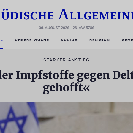
06. AUGUST 2026
– 23. AW 5786
EL
UNSERE WOCHE
KULTUR
RELIGION
GEME
STARKER ANSTIEG
er Impfstoffe gegen Delt
gehofft«