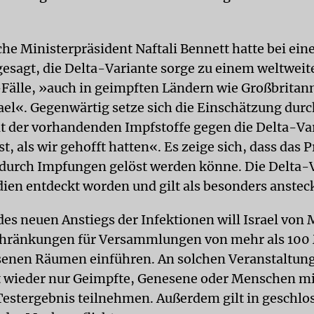
che Ministerpräsident Naftali Bennett hatte bei ein
gesagt, die Delta-Variante sorge zu einem weltweit
Fälle, »auch in geimpften Ländern wie Großbritan
ael«. Gegenwärtig setze sich die Einschätzung durc
 der vorhandenden Impfstoffe gegen die Delta-Va
t, als wir gehofft hatten«. Es zeige sich, dass das
n durch Impfungen gelöst werden könne. Die Delta-
ndien entdeckt worden und gilt als besonders anstec
des neuen Anstiegs der Infektionen will Israel von
chränkungen für Versammlungen von mehr als 10
senen Räumen einführen. An solchen Veranstaltun
 wieder nur Geimpfte, Genesene oder Menschen mi
estergebnis teilnehmen. Außerdem gilt in geschlo