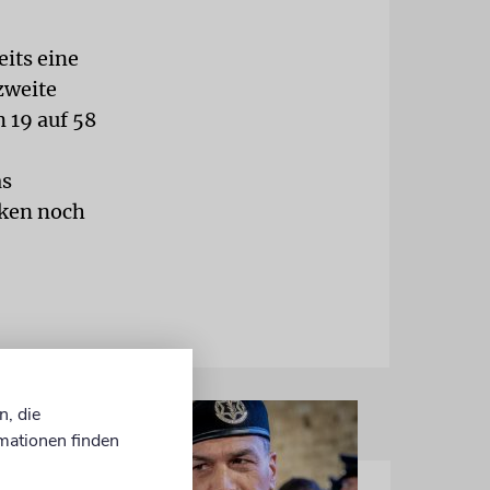
its eine
zweite
 19 auf 58
as
nken noch
n, die
mationen finden