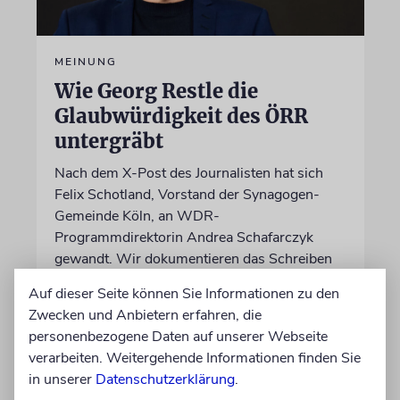
MEINUNG
Wie Georg Restle die
Glaubwürdigkeit des ÖRR
untergräbt
Nach dem X-Post des Journalisten hat sich
Felix Schotland, Vorstand der Synagogen-
Gemeinde Köln, an WDR-
Programmdirektorin Andrea Schafarczyk
gewandt. Wir dokumentieren das Schreiben
im Wortlaut
Auf dieser Seite können Sie Informationen zu den
Zwecken und Anbietern erfahren, die
von Felix Schotland
personenbezogene Daten auf unserer Webseite
07.08.2026
verarbeiten. Weitergehende Informationen finden Sie
in unserer
Datenschutzerklärung
.