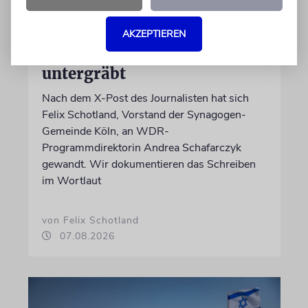
MEINUNG
Wie Georg Restle die
AKZEPTIEREN
Glaubwürdigkeit des ÖRR
untergräbt
Nach dem X-Post des Journalisten hat sich
Felix Schotland, Vorstand der Synagogen-
Gemeinde Köln, an WDR-
Programmdirektorin Andrea Schafarczyk
gewandt. Wir dokumentieren das Schreiben
im Wortlaut
von Felix Schotland
07.08.2026