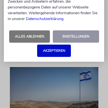
Zwecken und Anbietern erfahren, die
Nach dem X-Post des Journalisten hat sich
personenbezogene Daten auf unserer Webseite
Felix Schotland, Vorstand der Synagogen-
verarbeiten. Weitergehende Informationen finden Sie
Gemeinde Köln, an WDR-
in unserer
Datenschutzerklärung
.
Programmdirektorin Andrea Schafarczyk
gewandt. Wir dokumentieren das Schreiben
im Wortlaut
ALLES ABLEHNEN
EINSTELLUNGEN
von Felix Schotland
AKZEPTIEREN
07.08.2026