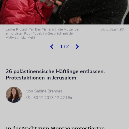
Lauter Protest: Tali Ben Yishai (r.), die Mutter der
Foto: Flash 90
ermordeten Ruth Fogel, im Gespräch mit der
Aktivistin Lizi Meiri
1 / 2
26 palästinensische Häftlinge entlassen.
Protestaktionen in Jerusalem
von
Sabine Brandes
30.12.2013 12:42 Uhr
In der Nacht zum Montag protestierten