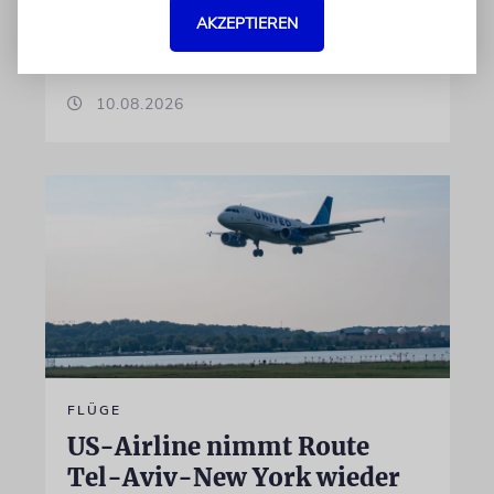
und Verteidigungsminister Katz die Arbeiten
AKZEPTIEREN
bereits vor rund zwei Wochen gebilligt haben
10.08.2026
FLÜGE
US-Airline nimmt Route
Tel-Aviv-New York wieder