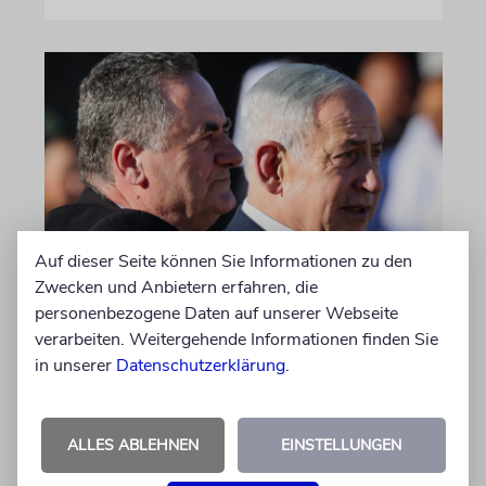
Auf dieser Seite können Sie Informationen zu den
NAHOST
Zwecken und Anbietern erfahren, die
personenbezogene Daten auf unserer Webseite
Israel erlaubt offenbar
verarbeiten. Weitergehende Informationen finden Sie
Wiederaufbau in von ihm
in unserer
Datenschutzerklärung
.
kontrollierten Teilen des
Gazastreifens
ALLES ABLEHNEN
EINSTELLUNGEN
Nach einem Bericht des Radiosenders der
Armee sollen Ministerpräsident Netanjahu