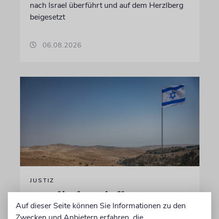
nach Israel überführt und auf dem Herzlberg
beigesetzt
06.08.2026
JUSTIZ
Israelischer Siedler wegen
Auf dieser Seite können Sie Informationen zu den
Tötung eines Palästinensers
Zwecken und Anbietern erfahren, die