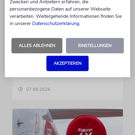
Zwecken und Anbietern erfahren, die
personenbezogene Daten auf unserer Webseite
JUSTIZ
verarbeiten. Weitergehende Informationen finden Sie
Israelischer Siedler wegen
in unserer
Datenschutzerklärung
.
Tötung eines Palästinensers
angeklagt
ALLES ABLEHNEN
EINSTELLUNGEN
Der getötete Aktivist setzte sich gegen
Siedlergewalt ein und war an dem Oscar-
AKZEPTIEREN
prämierten Film »No Other Land« beteiligt.
Jetzt steht der mutmaßliche Täter vor Gericht
07.08.2026