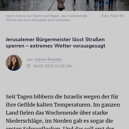
Noch sind es nur Sturm und Regen, doch kommende
Foto: Flash 90
Woche soll es in Jerusalem auch schneien.
Jerusalemer Bürgermeister lässt Straßen
sperren – extremes Wetter vorausgesagt
von
Sabine Brandes
04.01.2015 13:36 Uhr
Seit Tagen bibbern die Israelis wegen der für
ihre Gefilde kalten Temperaturen. Im ganzen
Land fielen das Wochenende über starke
Niederschläge, im Norden gab es sogar die
ersten Schneeflocken. Und das soll erst der