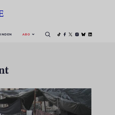
ABO
INDEN
nt