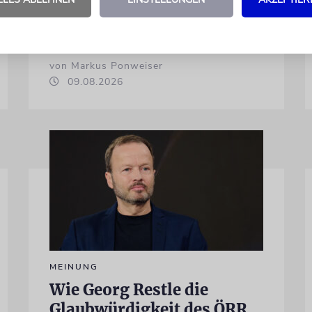
von Markus Ponweiser
09.08.2026
MEINUNG
Wie Georg Restle die
Glaubwürdigkeit des ÖRR