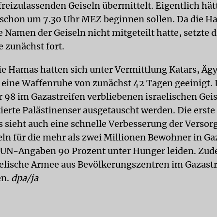
reizulassenden Geiseln übermittelt. Eigentlich hät
schon um 7.30 Uhr MEZ beginnen sollen. Da die H
e Namen der Geiseln nicht mitgeteilt hatte, setzte 
e zunächst fort.
die Hamas hatten sich unter Vermittlung Katars, Äg
 eine Waffenruhe von zunächst 42 Tagen geeinigt. I
er 98 im Gazastreifen verbliebenen israelischen Gei
tierte Palästinenser ausgetauscht werden. Die erste
ieht auch eine schnelle Verbesserung der Versor
ln für die mehr als zwei Millionen Bewohner in Ga
 UN-Angaben 90 Prozent unter Hunger leiden. Zu
raelische Armee aus Bevölkerungszentren im Gazast
en.
dpa/ja