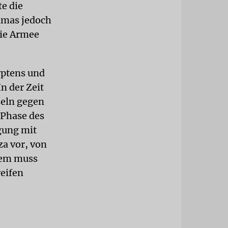
te die
amas jedoch
die Armee
yptens und
n der Zeit
seln gegen
 Phase des
gung mit
za vor, von
dem muss
reifen