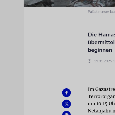
Palästinenser la
Die Hamas 
übermitte
beginnen
19.01.2025 1
Im Gazastre
Terrororgan
um 10.15 Uh
Netanjahu m