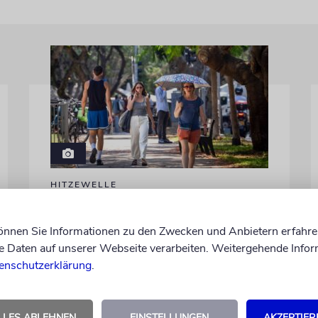
HITZEWELLE
Schatten statt Schwitzen
können Sie Informationen zu den Zwecken und Anbietern erfahre
Was Europa bei Extremtemperaturen von
Daten auf unserer Webseite verarbeiten. Weitergehende Infor
Israel lernen kann
enschutzerklärung
.
LLES ABLEHNEN
EINSTELLUNGEN
AKZEPTIER