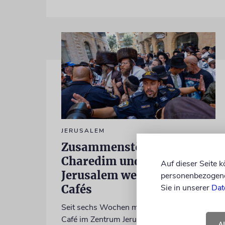
JERUSALEM
Zusammenstöße zwischen
Charedim und Säkularen in
Auf dieser Seite 
Jerusalem wegen eines
personenbezogene 
Cafés
Sie in unserer
Dat
Seit sechs Wochen muss die Polizei ein
Café im Zentrum Jerusalems vor Angriffen
A