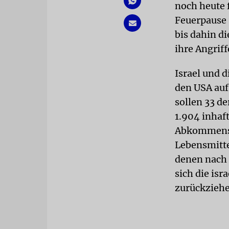
noch heute f
Feuerpause 
bis dahin di
ihre Angriff
Israel und 
den USA auf
sollen 33 d
1.904 inhaf
Abkommens s
Lebensmitte
denen nach
sich die is
zurückzieh