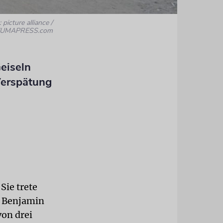
 picture alliance /
UMAPRESS.com
eiseln
Verspätung
ie trete
t Benjamin
von drei