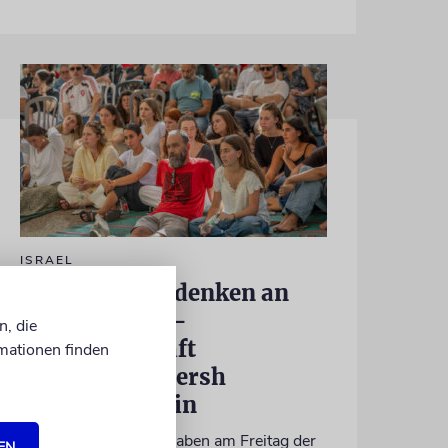
ISRAEL
Jerusalem: Gedenken an
den in Hamas-
n, die
Gefangenschaft
mationen finden
ermordeten Hersh
Goldberg-Polin
Hunderte Menschen haben am Freitag der
EN