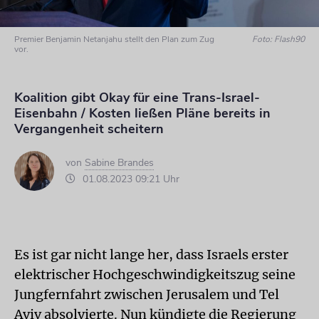
Premier Benjamin Netanjahu stellt den Plan zum Zug
Foto: Flash90
vor.
Koalition gibt Okay für eine Trans-Israel-
Eisenbahn / Kosten ließen Pläne bereits in
Vergangenheit scheitern
von
Sabine Brandes
01.08.2023 09:21 Uhr
Es ist gar nicht lange her, dass Israels erster
elektrischer Hochgeschwindigkeitszug seine
Jungfernfahrt zwischen Jerusalem und Tel
Aviv absolvierte. Nun kündigte die Regierung