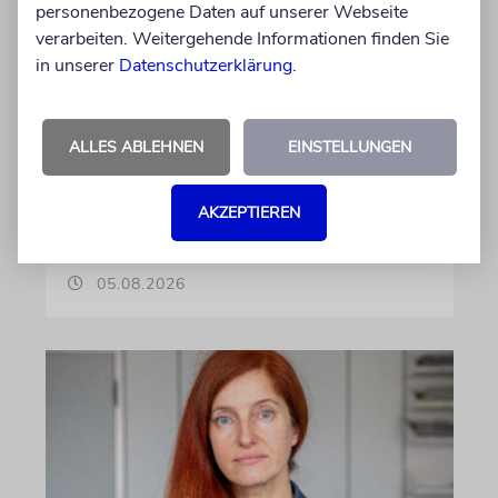
personenbezogene Daten auf unserer Webseite
verarbeiten. Weitergehende Informationen finden Sie
in unserer
Datenschutzerklärung
.
NACHRICHTEN
ALLES ABLEHNEN
EINSTELLUNGEN
Preise, Geisel, Beben
Kurzmeldungen aus Israel
AKZEPTIEREN
von Sabine Brandes
05.08.2026