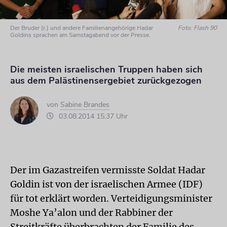
Der Bruder (r.) und andere Familienangehörige Hadar
Foto: Flash 90
Goldins sprachen am Samstagabend vor der Presse.
Die meisten israelischen Truppen haben sich
aus dem Palästinensergebiet zurückgezogen
von
Sabine Brandes
03.08.2014 15:37 Uhr
Der im Gazastreifen vermisste Soldat Hadar
Goldin ist von der israelischen Armee (IDF)
für tot erklärt worden. Verteidigungsminister
Moshe Ya’alon und der Rabbiner der
Streitkräfte überbrachten der Familie des