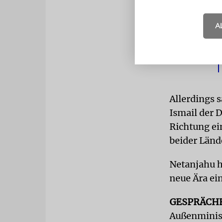
A
Allerdings 
Ismail der 
Richtung e
beider Länd
Netanjahu h
neue Ära ei
GESPRÄCH
Außenminist