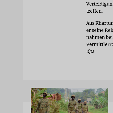
Verteidigu
treffen.
Aus Khartum
er seine Re
nahmen bei 
Vermittlerro
dpa