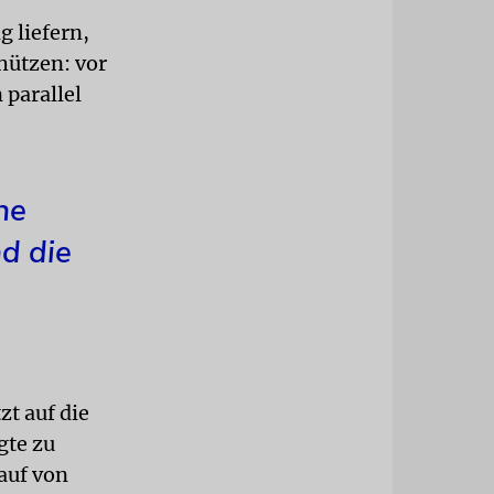
g liefern,
hützen: vor
 parallel
he
d die
zt auf die
gte zu
auf von