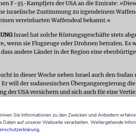
n F-35-Kampfjets der USA an die Emirate: »Dies
ine israelische Zustimmung zu irgendeinem Waffend
 einen vereinbarten Waffendeal bekannt.«
RUNG
Israel hat solche Rüstungsgeschäfte stets abg
e, wenn sie Flugzeuge oder Drohnen betrafen. Es w
 dass andere Länder in der Region eine ebenbürtige
cht in dieser Woche neben Israel auch den Sudan 
. Er will der sudanesischen Übergangsregierung die
ng der USA versichern und sich auch für eine Verti
 Israels zu Ländern in der Region einsetzen. Zuletz
nen über eine mögliche Annäherung zwischen dem
können Sie Informationen zu den Zwecken und Anbietern erfahre
ben.
Daten auf unserer Webseite verarbeiten. Weitergehende Infor
enschutzerklärung
.