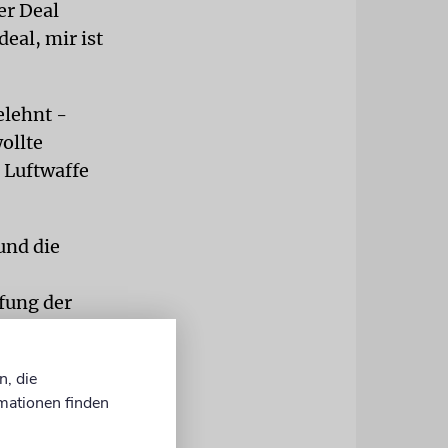
er Deal
eal, mir ist
elehnt -
ollte
 Luftwaffe
und die
efung der
t hatte es
 Sudan und
n, die
mationen finden