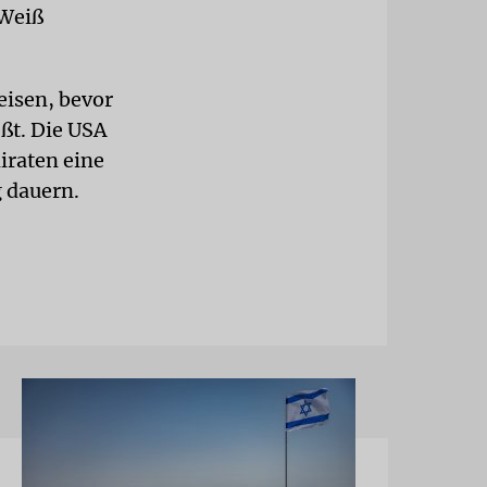
-Weiß
eisen, bevor
ßt. Die USA
iraten eine
g dauern.