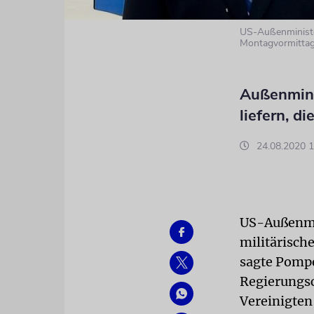
US-Außenminister
Montagvormitta
Außenmini
liefern, d
24.08.2020 1
US-Außenmin
militärisch
sagte Pompe
Regierungsc
Vereinigten