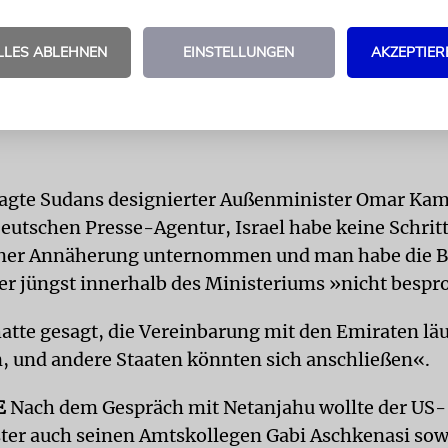
Die USA nahmen bei der jüngs
Einigung zwischen Israel und d
LLES ABLEHNEN
EINSTELLUNGEN
AKZEPTIER
Emiraten eine Vermittlerrolle ein
sagte Sudans designierter Außenminister Omar Kam
Deutschen Presse-Agentur, Israel habe keine Schritt
iner Annäherung unternommen und man habe die 
er jüngst innerhalb des Ministeriums »nicht bespr
atte gesagt, die Vereinbarung mit den Emiraten lä
n, und andere Staaten könnten sich anschließen«.
E
Nach dem Gespräch mit Netanjahu wollte der US-
er auch seinen Amtskollegen Gabi Aschkenasi sow