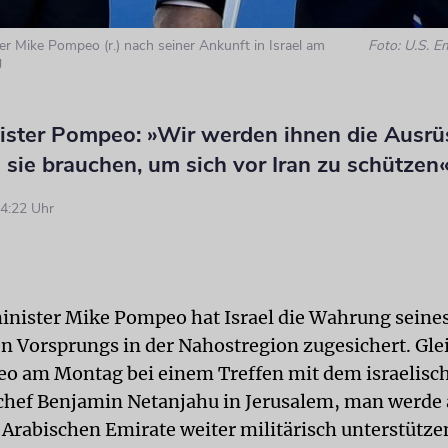
 Mike Pompeo (r.) nach seiner Ankunft in Israel am
Foto: U.S. E
g
ster Pompeo: »Wir werden ihnen die Ausrü
ie sie brauchen, um sich vor Iran zu schützen
4:22 Uhr
ister Mike Pompeo hat Israel die Wahrung seine
en Vorsprungs in der Nahostregion zugesichert. Gle
o am Montag bei einem Treffen mit dem israelisc
hef Benjamin Netanjahu in Jerusalem, man werde 
 Arabischen Emirate weiter militärisch unterstütze