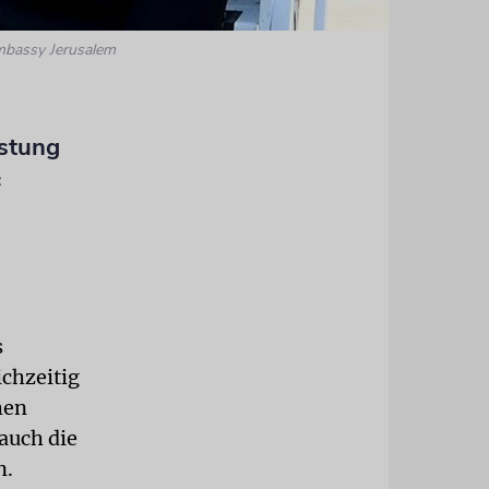
mbassy Jerusalem
stung
«
s
ichzeitig
hen
auch die
n.