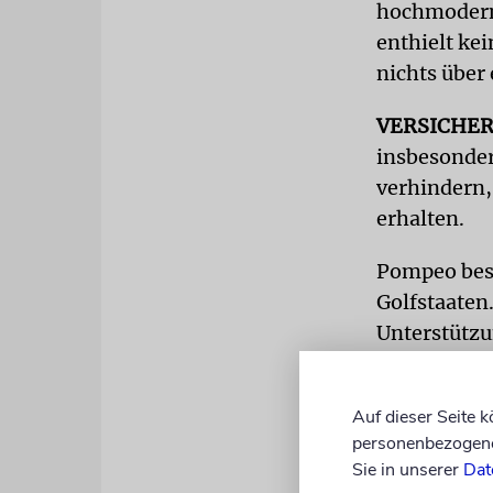
hochmoderne
enthielt ke
nichts über
VERSICHE
insbesonder
verhindern,
erhalten.
Pompeo besu
Golfstaaten
Unterstützu
Beziehungen
Spekulatio
Auf dieser Seite 
Israel gege
personenbezogene 
Sie in unserer
Dat