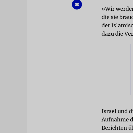
»Wir werden 
die sie bra
der Islamisc
dazu die Ve
Israel und d
Aufnahme di
Berichten ü