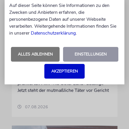
Auf dieser Seite können Sie Informationen zu den
Zwecken und Anbietern erfahren, die
personenbezogene Daten auf unserer Webseite
verarbeiten. Weitergehende Informationen finden Sie
in unserer
Datenschutzerklärung
.
JUSTIZ
Israelischer Siedler wegen
Tötung eines Palästinensers
ALLES ABLEHNEN
EINSTELLUNGEN
angeklagt
Der getötete Aktivist setzte sich gegen
AKZEPTIEREN
Siedlergewalt ein und war an dem Oscar-
prämierten Film »No Other Land« beteiligt.
Jetzt steht der mutmaßliche Täter vor Gericht
07.08.2026