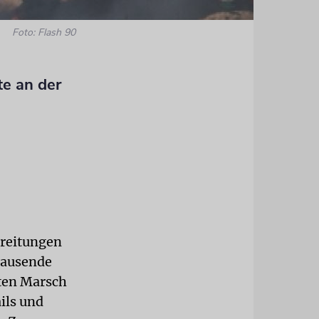
Foto: Flash 90
te an der
hreitungen
tausende
ten Marsch
ils und