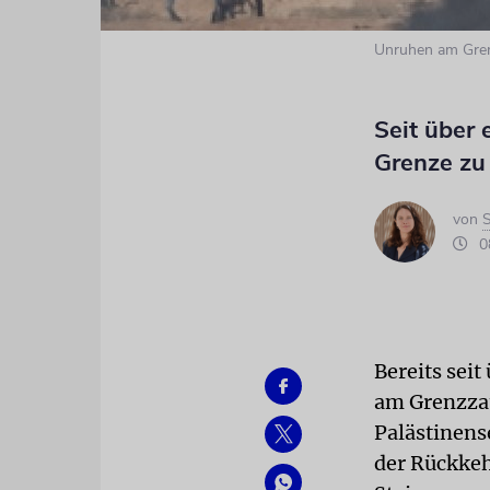
Unruhen am Gren
Seit über 
Grenze zu 
von
S
08
Bereits sei
am Grenzzau
Palästinens
der Rückkeh