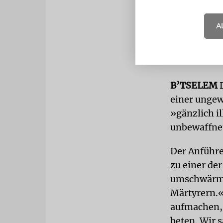
Scharfschüt
die eine »e
A
gegen die H
Gegend um d
erklärt.
B’TSELEM
D
einer ungew
»gänzlich i
unbewaffne
Der Anführe
zu einer de
umschwärmt.
Märtyrern.« 
aufmachen, 
beten. Wir s