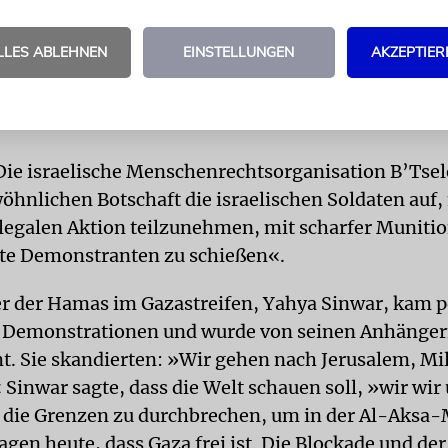
zen indes würden selten eingesetzt und lediglich g
rhebliche Gefahr« darstellen. Es könnten auch Lufta
LLES ABLEHNEN
EINSTELLUNGEN
AKZEPTIER
amas geflogen werden, sollten die Unruhen weiter
en Grenzzaun wurde derweil zur geschlossenen M
ie israelische Menschenrechtsorganisation B’Tsel
öhnlichen Botschaft die israelischen Soldaten auf, 
llegalen Aktion teilzunehmen, mit scharfer Munitio
te Demonstranten zu schießen«.
r der Hamas im Gazastreifen, Yahya Sinwar, kam p
r Demonstrationen und wurde von seinen Anhänge
 Sie skandierten: »Wir gehen nach Jerusalem, Mi
Sinwar sagte, dass die Welt schauen soll, »wir wir
die Grenzen zu durchbrechen, um in der Al-Aksa
agen heute, dass Gaza frei ist. Die Blockade und de