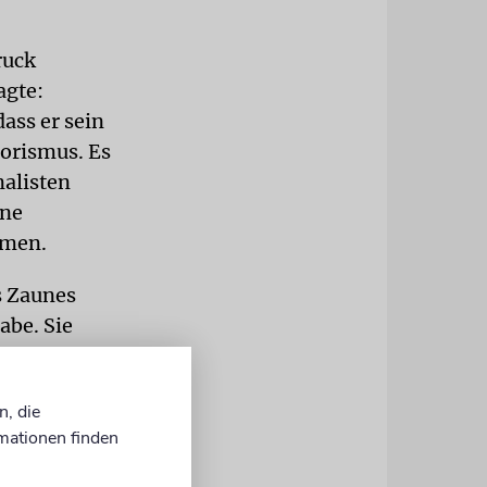
ruck
agte:
ass er sein
rorismus. Es
nalisten
ine
mmen.
s Zaunes
abe. Sie
ht, die
damit sie
n, die
ärte
mationen finden