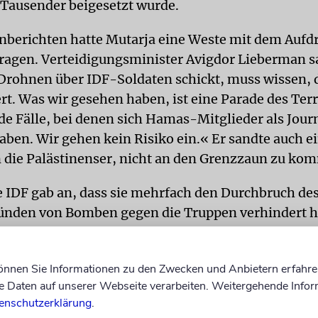
 Tausender beigesetzt wurde.
berichten hatte Mutarja eine Weste mit dem Aufd
ragen. Verteidigungsminister Avigdor Lieberman s
 Drohnen über IDF-Soldaten schickt, muss wissen, d
ert. Was wir gesehen haben, ist eine Parade des Ter
de Fälle, bei denen sich Hamas-Mitglieder als Jour
haben. Wir gehen kein Risiko ein.« Er sandte auch e
die Palästinenser, nicht an den Grenzzaun zu ko
 IDF gab an, dass sie mehrfach den Durchbruch de
ünden von Bomben gegen die Truppen verhindert h
 Panzer und Scharfschützen ein. »Die Hamas versuc
nden dazu zu benutzen, den Zaun zu durchbrechen, 
können Sie Informationen zu den Zwecken und Anbietern erfahre
 in israelisches Territorium schicken können«, erkl
Daten auf unserer Webseite verarbeiten. Weitergehende Infor
er Jonathan Conricus.
enschutzerklärung
.