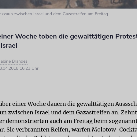
zzaun zwischen Israel und dem Gazastreifen am Freitag.
einer Woche toben die gewalttätigen Protes
Israel
abine Brandes
.04.2018 16:23 Uhr
t über einer Woche dauern die gewalttätigen Ausssc
n zwischen Israel und dem Gazastreifen an. Zehn
er demonstrierten auch am Freitag beim sogenann
r. Sie verbrannten Reifen, warfen Molotow-Cockta