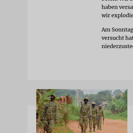
haben versa
wir explodi
Am Sonntag 
versucht ha
niederzustec