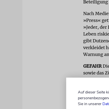
Beteiligung
Nach Medien
»Press« get
»Jeder, der
Leben riski
gibt Dutzen
verkleidet 
Warnung an 
GEFAHR
Die
sowie das Z
setzte auch
Protestiere
Auf dieser Seite 
Terroristen
personenbezogene 
Armeesprech
Sie in unserer
Dat