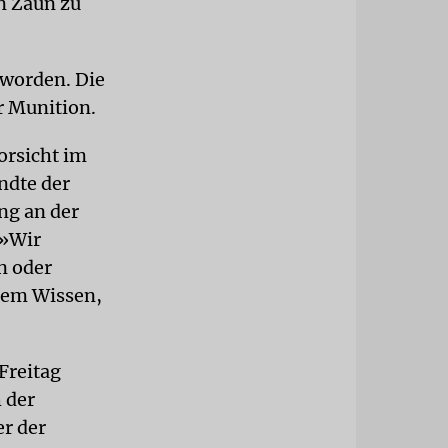
en Zaun zu
 worden. Die
r Munition.
orsicht im
ndte der
ng an der
 »Wir
n oder
dem Wissen,
Freitag
 der
er der