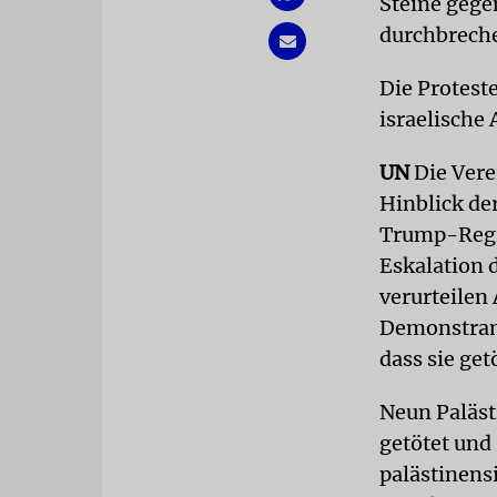
Steine gege
durchbrech
Die Protest
israelische
UN
Die Vere
Hinblick de
Trump-Regie
Eskalation 
verurteilen
Demonstrant
dass sie ge
Neun Paläst
getötet und
palästinens