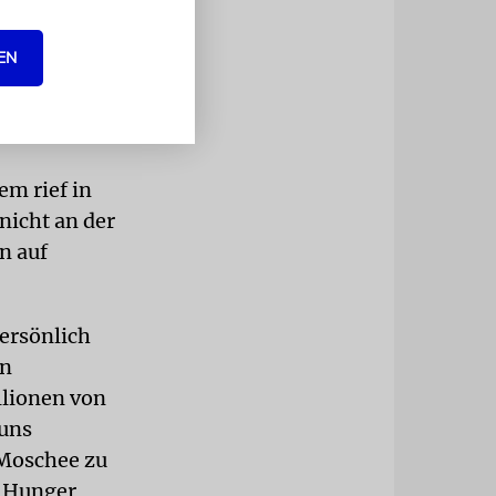
egen jene,
ngriffe
EN
gehen. Die
ilitärzone
em rief in
nicht an der
n auf
ersönlich
rn
llionen von
 uns
-Moschee zu
r Hunger