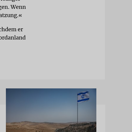
ngen. Wenn
satzung.«
achdem er
jordanland