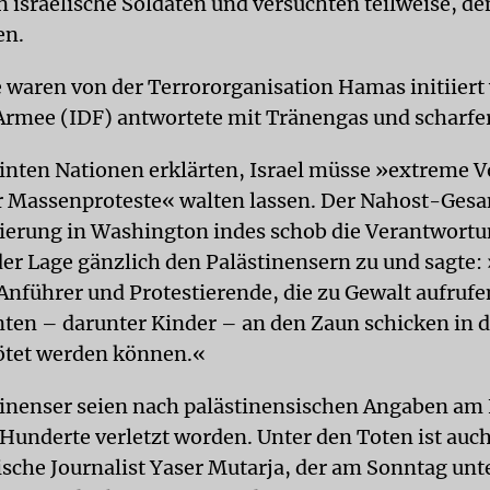
n israelische Soldaten und versuchten teilweise, d
en.
e waren von der Terrororganisation Hamas initiiert
 Armee (IDF) antwortete mit Tränengas und scharfe
inten Nationen erklärten, Israel müsse »extreme V
r Massenproteste« walten lassen. Der Nahost-Gesa
rung in Washington indes schob die Verantwortu
der Lage gänzlich den Palästinensern zu und sagte:
 Anführer und Protestierende, die zu Gewalt aufrufe
en – darunter Kinder – an den Zaun schicken in 
tötet werden können.«
inenser seien nach palästinensischen Angaben am 
 Hunderte verletzt worden. Unter den Toten ist auch
ische Journalist Yaser Mutarja, der am Sonntag unt