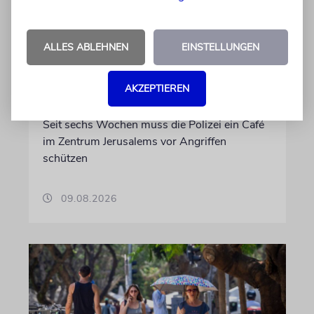
JERUSALEM
ALLES ABLEHNEN
EINSTELLUNGEN
Zusammenstöße zwischen
Charedim und Säkularen in
AKZEPTIEREN
Jerusalem wegen eines Cafés
Seit sechs Wochen muss die Polizei ein Café
im Zentrum Jerusalems vor Angriffen
schützen
09.08.2026