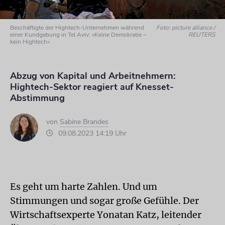
Beschäftigte der Hightech-Unternehmen während
Foto: picture alliance /
einer Kundgebung in Tel Aviv: »Keine Demokratie –
REUTERS
kein Hightech«
Abzug von Kapital und Arbeitnehmern:
Hightech-Sektor reagiert auf Knesset-
Abstimmung
von
Sabine Brandes
09.08.2023 14:19 Uhr
Es geht um harte Zahlen. Und um
Stimmungen und sogar große Gefühle. Der
Wirtschaftsexperte Yonatan Katz, leitender