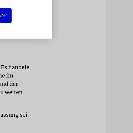
 auf dem
EN
 auf der
benden
seln
 Es handele
he im
und der
zu weiten
lassung sei