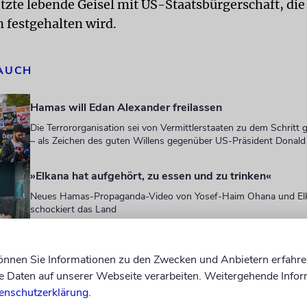
etzte lebende Geisel mit US-Staatsbürgerschaft, die
n festgehalten wird.
 AUCH
Hamas will Edan Alexander freilassen
Die Terrororganisation sei von Vermittlerstaaten zu dem Schritt
– als Zeichen des guten Willens gegenüber US-Präsident Donal
»Elkana hat aufgehört, zu essen und zu trinken«
Neues Hamas-Propaganda-Video von Yosef-Haim Ohana und El
schockiert das Land
Antisemitismus und Lage in Gaza: Merz telefoniert mi
können Sie Informationen zu den Zwecken und Anbietern erfahre
Der Kanzler habe seine Hoffnung zum Ausdruck gebracht, »dass
Daten auf unserer Webseite verarbeiten. Weitergehende Infor
Verhandlungen über einen Waffenstillstand in Gang kommen«
enschutzerklärung
.