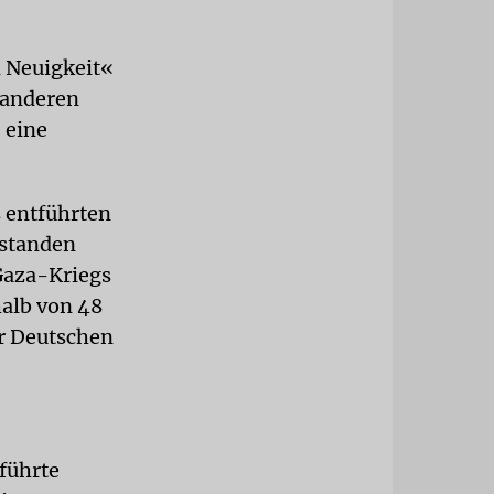
 Neuigkeit«
 anderen
 eine
 entführten
rstanden
Gaza-Kriegs
halb von 48
r Deutschen
tführte