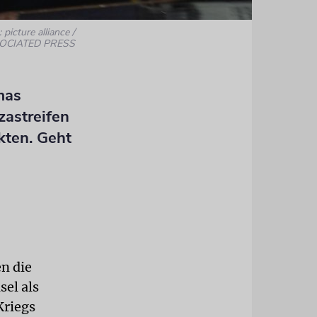
 picture alliance /
OCIATED PRESS
mas
zastreifen
kten. Geht
n die
sel als
Kriegs