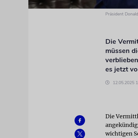
Präsident Donald
Die Vermit
müssen dic
verblieben
es jetzt v
12.05.2025 1
Die Vermitt
angekündigt
wichtigen S