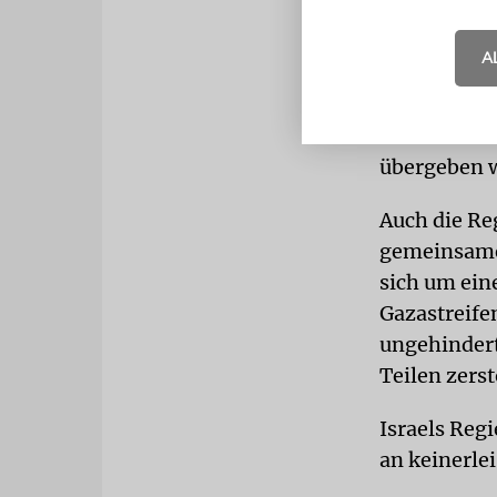
»Hoffentlich
A
Weg zur Bee
Online-Plat
Entführten u
übergeben 
Auch die Re
gemeinsamen
sich um ein
Gazastreife
ungehindert
Teilen zers
Israels Reg
an keinerle