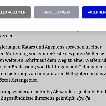
 ist das der erste der letzten notwendigen Schritte
LLES ABLEHNEN
EINSTELLUNGEN
AKZEPTIER
ndigung dieses brutalen Konflikts«, schrieb Trump
tform Truth Social. Letztlich müssten alle noch le
nd die sterblichen Überreste bereits getöteter Gei
werden.
gierungen Katars und Ägyptens sprachen in einer
 Mitteilung von einer »Geste des guten Willens«.
en weiteren Schritt auf dem Weg zu einer Waffenru
n, der Freilassung von Häftlingen und Gefangenen 
en Lieferung von humanitären Hilfsgütern in das 
törte Küstengebiet.
ierung wiederum betonte, Alexanders geplante Frei
i Zugeständnisse ihrerseits geknüpft.
dpa/ja