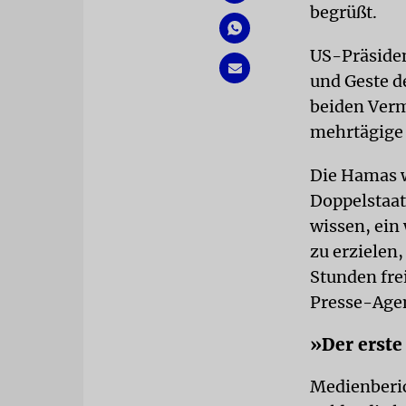
begrüßt.
US-Präside
und Geste 
beiden Verm
mehrtägige 
Die Hamas w
Doppelstaat
wissen, ein
zu erzielen
Stunden fre
Presse-Age
»Der erste
Medienberic