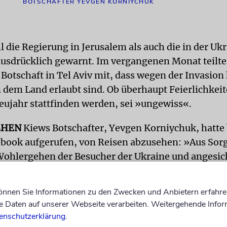
BOTSCHAFTER YEVGEN KORNIYCHUK
 die Regierung in Jerusalem als auch die in der Uk
ausdrücklich gewarnt. Im vergangenen Monat teilte
 Botschaft in Tel Aviv mit, dass wegen der Invasion
n dem Land erlaubt sind. Ob überhaupt Feierlichkei
eujahr stattfinden werden, sei »ungewiss«.
EHEN
Kiews Botschafter, Yevgen Korniychuk, hatte 
cebook aufgerufen, von Reisen abzusehen: »Aus Sor
ohlergehen der Besucher der Ukraine und angesic
ichen russischen Krieges in unserem Land können w
ungen die Sicherheit der Pilger nicht garantieren 
können Sie Informationen zu den Zwecken und Anbietern erfahre
d Besucher derzeit nicht in die Ukraine einreisen.
Daten auf unserer Webseite verarbeiten. Weitergehende Infor
enschutzerklärung
.
ter bat potenzielle Pilger, für das Ende des Krieges