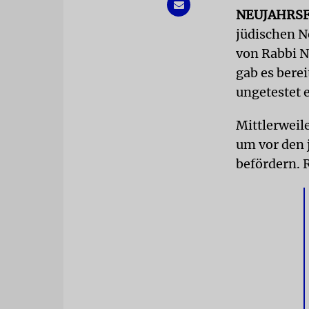
NEUJAHRS
jüdischen Ne
von Rabbi 
gab es bere
ungetestet 
Mittlerweil
um vor den 
befördern. 