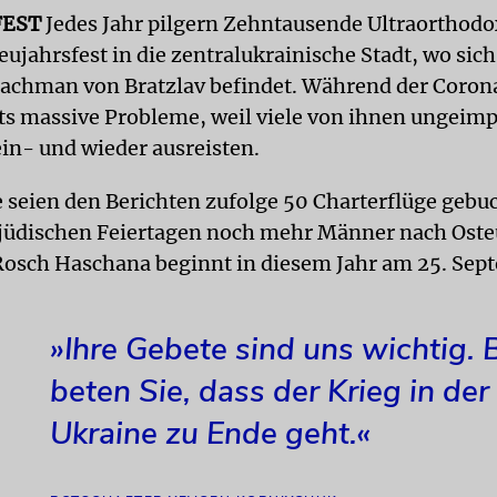
FEST
Jedes Jahr pilgern Zehntausende Ultraorthod
ujahrsfest in die zentralukrainische Stadt, wo sich
Nachman von Bratzlav befindet. Während der Coro
its massive Probleme, weil viele von ihnen ungeimp
ein- und wieder ausreisten.
e seien den Berichten zufolge 50 Charterflüge gebu
jüdischen Feiertagen noch mehr Männer nach Oste
Rosch Haschana beginnt in diesem Jahr am 25. Sep
»Ihre Gebete sind uns wichtig. B
beten Sie, dass der Krieg in der
Ukraine zu Ende geht.«