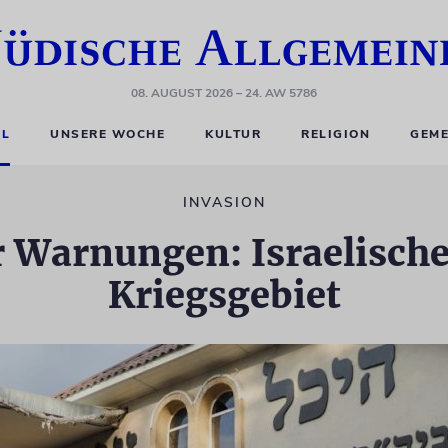
08. AUGUST 2026
– 24. AW 5786
EL
UNSERE WOCHE
KULTUR
RELIGION
GEME
INVASION
r Warnungen: Israelisc
Kriegsgebiet