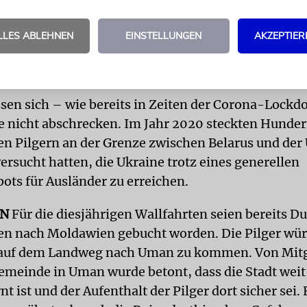
e sind uns wichtig. Bitte beten Sie, dass vor Rosch
n der Ukraine, der aufgrund der offenkundigen und
LLES ABLEHNEN
EINSTELLUNGEN
AKZEPTIER
Aggression ausbrach, zu Ende geht, und beten Sie f
.«
ssen sich – wie bereits in Zeiten der Corona-Lock
e nicht abschrecken. Im Jahr 2020 steckten Hunder
en Pilgern an der Grenze zwischen Belarus und der
 versucht hatten, die Ukraine trotz eines generellen
bots für Ausländer zu erreichen.
EN
Für die diesjährigen Wallfahrten seien bereits D
en nach Moldawien gebucht worden. Die Pilger wü
 auf dem Landweg nach Uman zu kommen. Von Mitg
emeinde in Uman wurde betont, dass die Stadt weit
nt ist und der Aufenthalt der Pilger dort sicher sei.