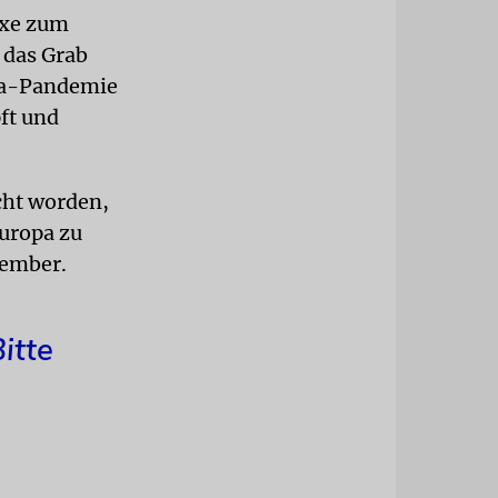
oxe zum
 das Grab
na-Pandemie
ft und
cht worden,
uropa zu
tember.
itte