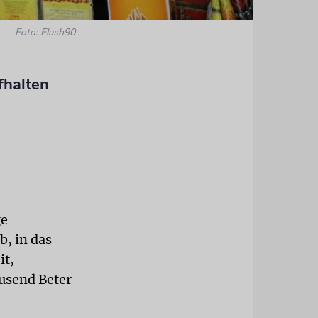
Foto: Flash90
fhalten
ge
b, in das
it,
ausend Beter