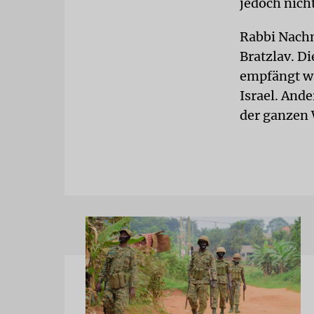
jedoch nich
Rabbi Nach
Bratzlav. Di
empfängt wä
Israel. And
der ganzen 