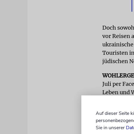
Doch sowohl
vor Reisen 
ukrainische
Touristen i
jüdischen N
WOHLERG
Juli per Fa
Leben und W
offensichtl
aller Bemüh
Auf dieser Seite 
Touristen un
personenbezogene 
Sie in unserer
Dat
Der Botschaf