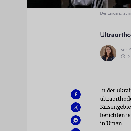
Der Eingang zum
Ultraortho
von
S
25
In der Ukra
ultraorthodo
Krisengebie
berichten i
in Uman.