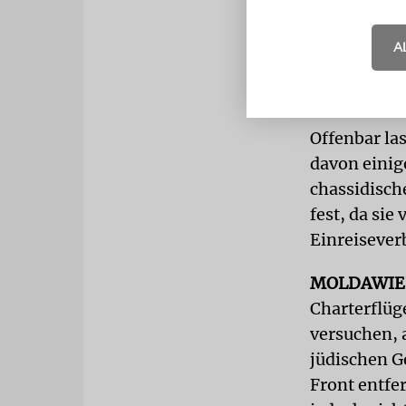
»Ihre Gebet
der Krieg i
A
russischen 
der Ukraine
Offenbar la
davon einig
chassidisch
fest, da sie
Einreisever
MOLDAWI
Charterflüg
versuchen,
jüdischen G
Front entfer