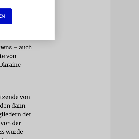
 Haschana
 grausamen
EN
ür den Sieg
downs – auch
te von
 Ukraine
utzende von
rden dann
liedern der
 von der
 Es wurde