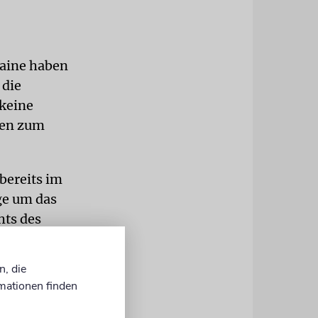
raine haben
 die
 keine
ten zum
bereits im
ge um das
hts des
ir trotz
und lassen
n, die
«
mationen finden
 zu beten.