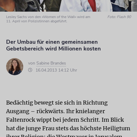
Lesley Sachs von den »Women of the Wall« wird am
Foto: Flash 90
11. April von Polizistinnen abgeführt.
Der Umbau für einen gemeinsamen
Gebetsbereich wird Millionen kosten
von
Sabine Brandes
16.04.2013 14:12 Uhr
Bedächtig bewegt sie sich in Richtung
Ausgang – rückwärts. Ihr knielanger
Faltenrock wippt bei jedem Schritt. Im Blick
hat die junge Frau stets das höchste Heiligtum
ihrer Religion: die Westmauer in Jerusalem.