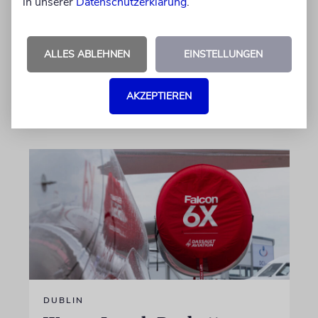
in unserer
Datenschutzerklärung
.
Der getötete Aktivist setzte sich gegen
Siedlergewalt ein und war an dem Oscar-
prämierten Film »No Other Land« beteiligt.
ALLES ABLEHNEN
EINSTELLUNGEN
Jetzt steht der mutmaßliche Täter vor Gericht
AKZEPTIEREN
07.08.2026
DUBLIN