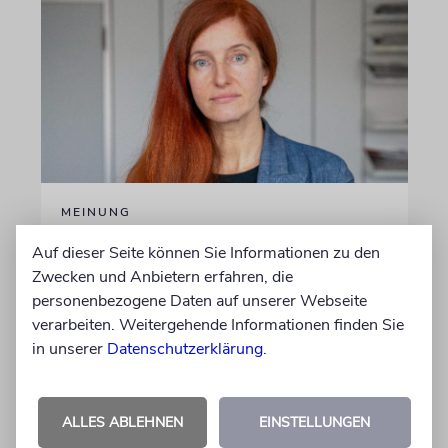
MEINUNG
Danke, Boy George!
Auf dieser Seite können Sie Informationen zu den
Zwecken und Anbietern erfahren, die
Wie die 80er-Jahre-Ikone gegen alle
personenbezogene Daten auf unserer Webseite
Widerstände für Israel eintritt, verdient
verarbeiten. Weitergehende Informationen finden Sie
unseren Dank
in unserer
Datenschutzerklärung
.
von Sophie Albers Ben Chamo
05.08.2026
ALLES ABLEHNEN
EINSTELLUNGEN