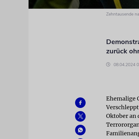
Zehntausende nah
Demonstra
zurück o
08.04.2024 0
Ehemalige G
Verschleppt
Oktober an 
Terrororgan
Familienang