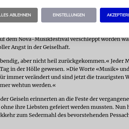
LLES ABLEHNEN
EINSTELLUNGEN
AKZEPTIER
 aber nicht heil«
e alte Itay Regev, der zusammen mit seiner Schwes
auf dem Nova-Musikfestival verschleppt worden wa
ller Angst in der Geiselhaft.
ebendig, aber nicht heil zurückgekommen.« Jeder 
 Tag in der Hölle gewesen. »Die Worte «Musik» und
ür immer verändert und sind jetzt die traurigsten 
immer wehtun werden.«
der Geiseln erinnerten an die Feste der vergangen
 ohne ihre Liebsten gefeiert werden mussten. Nun h
ckkehr zum Sedermahl des bevorstehenden Pessach