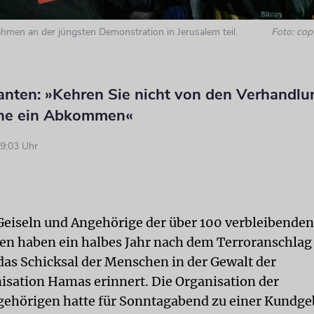
men an der jüngsten Demonstration in Jerusalem teil.
Foto: cop
nten: »Kehren Sie nicht von den Verhandl
hne ein Abkommen«
9:03 Uhr
eiseln und Angehörige der über 100 verbleibenden
en haben ein halbes Jahr nach dem Terroranschlag
das Schicksal der Menschen in der Gewalt der
isation Hamas erinnert. Die Organisation der
ehörigen hatte für Sonntagabend zu einer Kundge