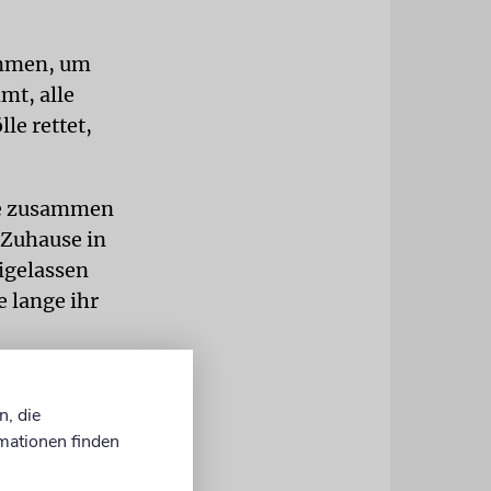
ommen, um
mt, alle
le rettet,
die zusammen
 Zuhause in
eigelassen
e lange ihr
würden,
ten
n, die
mationen finden
der ganzen
ächeln nicht