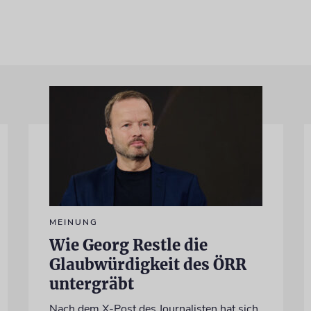
MEINUNG
Wie Georg Restle die
Glaubwürdigkeit des ÖRR
untergräbt
Nach dem X-Post des Journalisten hat sich