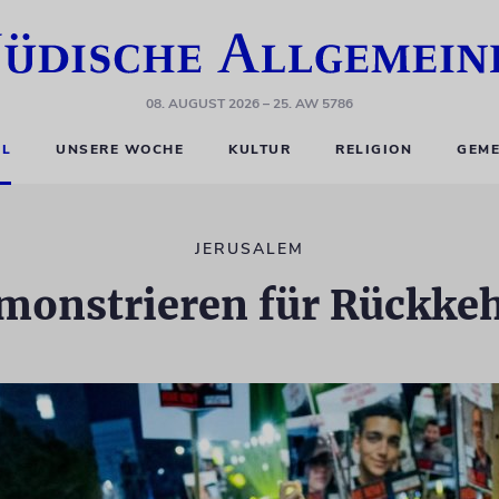
08. AUGUST 2026
– 25. AW 5786
EL
UNSERE WOCHE
KULTUR
RELIGION
GEME
JERUSALEM
onstrieren für Rückkeh