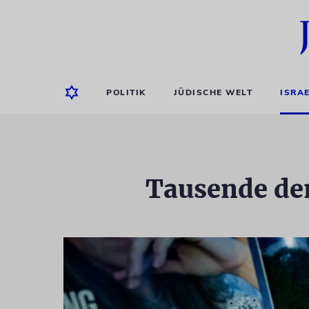
POLITIK
JÜDISCHE WELT
ISRA
Tausende dem