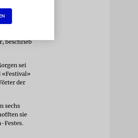
EN
ter Maya am
r, beschrieb
Morgen sei
 «Festival»
Wörter der
en sechs
offten sie
-Festes.