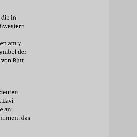
die in
chwestern
uen am 7.
Symbol der
 von Blut
edeuten,
 Lavi
e an:
kommen, das