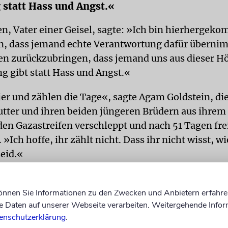
statt Hass und Angst.«
n, Vater einer Geisel, sagte: »Ich bin hierhergek
n, dass jemand echte Verantwortung dafür übernim
en zurückzubringen, dass jemand uns aus dieser Höl
g gibt statt Hass und Angst.«
ier und zählen die Tage«, sagte Agam Goldstein, 
utter und ihren beiden jüngeren Brüdern aus ihrem
 den Gazastreifen verschleppt und nach 51 Tagen fr
»Ich hoffe, ihr zählt nicht. Dass ihr nicht wisst, wi
seid.«
ich, in welchem Zustand die Geiseln zurückkehren 
tein angesichts der auf eine Großleinwand projizier
können Sie Informationen zu den Zwecken und Anbietern erfahre
Daten auf unserer Webseite verarbeiten. Weitergehende Infor
r der Geiseln. »Die Fotos überall im Land und auf 
enschutzerklärung
.
 eine andere Person. Sie sehen nicht mehr so aus, l