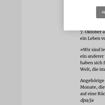
mehr so.«
A
»Lebendig,
Der 19 Jahr
7. Oktober 
ein Leben vo
»Wir sind l
ein anderer
haben sich f
Welt, die 
Angehörige 
Monate, die
auf eine Rü
dpa/ja