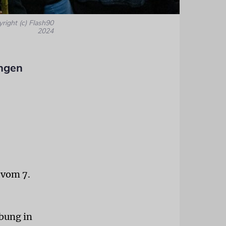
yright (c) Flash90
2024
ungen
 vom 7.
bung in