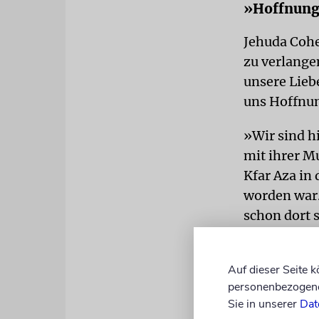
»Hoffnung 
Jehuda Cohe
zu verlange
unsere Lieb
uns Hoffnun
»Wir sind h
mit ihrer M
Kfar Aza in
worden war. 
schon dort 
Sie frage s
sagte Golds
Auf dieser Seite 
personenbezogene 
Porträtbilde
Sie in unserer
Dat
Welt zeigen