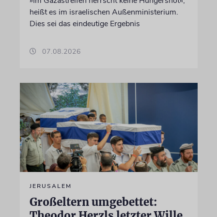
»Im Gazastreifen herrscht keine Hungersnot«,
heißt es im israelischen Außenministerium.
Dies sei das eindeutige Ergebnis
07.08.2026
JERUSALEM
Großeltern umgebettet:
Theodor Herzls letzter Wille