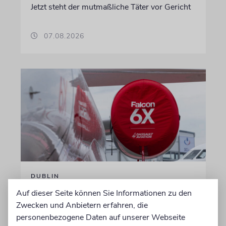
Jetzt steht der mutmaßliche Täter vor Gericht
07.08.2026
DUBLIN
Wegen Israel-Boykott:
Auf dieser Seite können Sie Informationen zu den
Irisches Regierungsflugzeug
Zwecken und Anbietern erfahren, die
personenbezogene Daten auf unserer Webseite
kann nicht mehr im Nebel