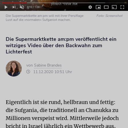
Die Supermarktkette am:pm will mit ihrer Persiflage
Foto: Screenshot
Lust auf die »normalen« Sufganiot machen.
Die Supermarktkette am:pm veröffentlicht ein
witziges Video über den Backwahn zum
Lichterfest
von
Sabine Brandes
11.12.2020 10:51 Uhr
Eigentlich ist sie rund, hellbraun und fettig:
die Sufgania, die traditionell an Chanukka zu
Millionen verspeist wird. Mittlerweile jedoch
bricht in Israel jährlich ein Wettbewerb aus,