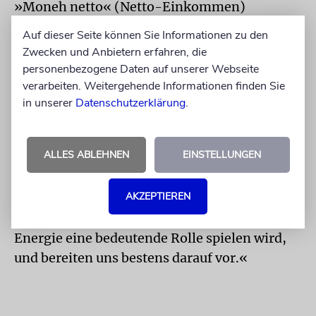
»Moneh netto« (Netto-Einkommen)
installiert, das es Geschäfts- und Privatleuten
Auf dieser Seite können Sie Informationen zu den
erlaubt, Strom für den eigenen Verbrauch zu
Zwecken und Anbietern erfahren, die
produzieren und überflüssige Energie an die
personenbezogene Daten auf unserer Webseite
E-Werke zu verkaufen.
verarbeiten. Weitergehende Informationen finden Sie
in unserer
Datenschutzerklärung
.
»Die ganze Welt bewegt sich in Richtung
saubere und dezentralisierte Energie«, so der
ALLES ABLEHNEN
EINSTELLUNGEN
Vorsitzende Asaf Eilat. »Wir sehen derzeit
eine riesige Triebkraft für Solar- und
AKZEPTIEREN
Windfarmen sowie Sonnenkollektoren auf
Dächern. Wir glauben, dass erneuerbare
Energie eine bedeutende Rolle spielen wird,
und bereiten uns bestens darauf vor.«