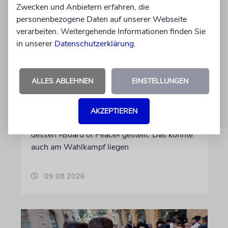
Zwecken und Anbietern erfahren, die
personenbezogene Daten auf unserer Webseite
verarbeiten. Weitergehende Informationen finden Sie
in unserer
Datenschutzerklärung
.
GAZA-FRIEDENSPLAN
Netanjahu geht auf
Konfrontation mit Trump
ALLES ABLEHNEN
EINSTELLUNGEN
Premier Benjamin Netanjahu hat sich im
Zusammenhang mit dem Friedensplan für
AKZEPTIEREN
Gaza offen gegen US-Präsident Trump und
dessen »Board of Peace« gestellt. Das könnte
auch am Wahlkampf liegen
09.08.2026