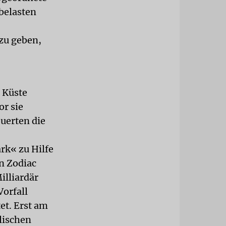
 belasten
zu geben,
 Küste
or sie
uerten die
rk« zu Hilfe
on Zodiac
illiardär
Vorfall
et. Erst am
lischen