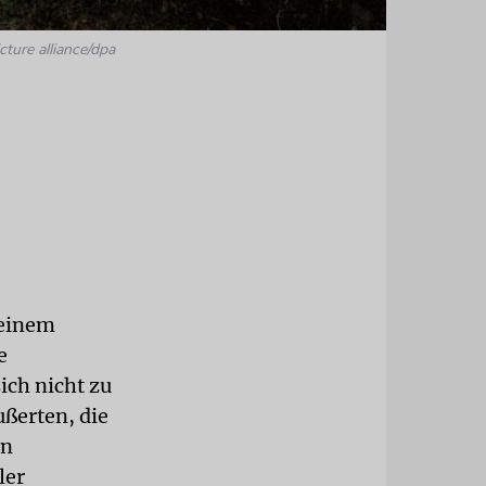
cture alliance/dpa
 einem
e
ich nicht zu
ßerten, die
en
ler