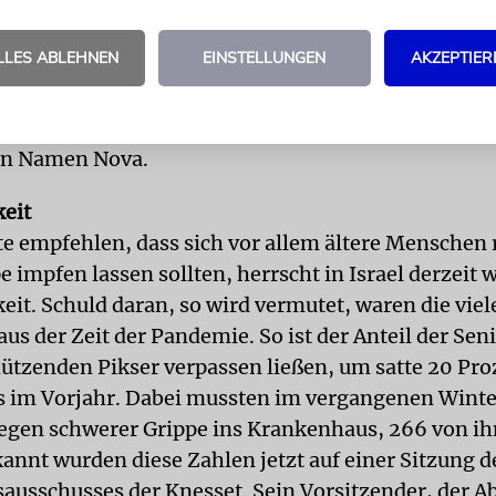
, gibt es einige Auffälligkeiten. So erhielten 49 Jun
 Namen Oz, das hebräische Wort für »Macht« – ei
LLES ABLEHNEN
EINSTELLUNGEN
AKZEPTIER
r Name. Ähnliches lässt sich zu Erez sagen, fünf J
n wurden nun so genannt. Aber 34 Jungen und elf
 Namen Be’eri, drei weitere Mädchen den in Israe
n Namen Nova.
eit
e empfehlen, dass sich vor allem ältere Menschen
 impfen lassen sollten, herrscht in Israel derzeit 
it. Schuld daran, so wird vermutet, waren die vie
s der Zeit der Pandemie. So ist der Anteil der Seni
hützenden Pikser verpassen ließen, um satte 20 Pro
ls im Vorjahr. Dabei mussten im vergangenen Wint
gen schwerer Grippe ins Krankenhaus, 266 von i
kannt wurden diese Zahlen jetzt auf einer Sitzung d
ausschusses der Knesset. Sein Vorsitzender, der 