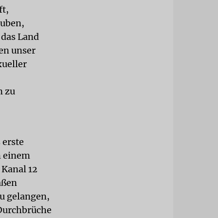
t,
auben,
r das Land
en unser
xueller
n zu
 erste
n einem
 Kanal 12
aßen
zu gelangen,
 Durchbrüche