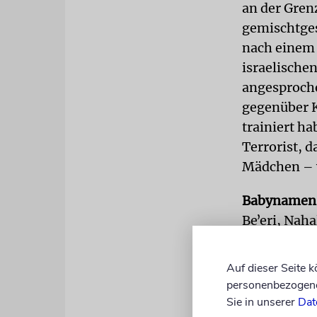
an der Grenz
gemischtges
nach einem 
israelische
angesproche
gegenüber Ka
trainiert h
Terrorist, 
Mädchen – 
Babynamen
Beʼeri, Naha
Orte des Gr
ein Bedürfn
Auf dieser Seite 
zu setzen. D
personenbezogene 
Meldebehörd
Sie in unserer
Dat