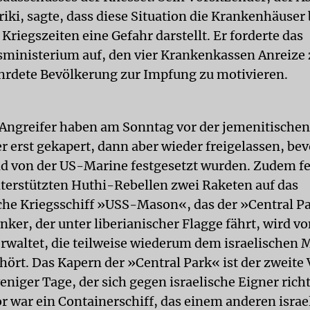
iki, sagte, dass diese Situation die Krankenhäuser
Kriegszeiten eine Gefahr darstellt. Er forderte das
ministerium auf, den vier Krankenkassen Anreize 
hrdete Bevölkerung zur Impfung zu motivieren.
Angreifer haben am Sonntag vor der jemenitischen
 erst gekapert, dann aber wieder freigelassen, bev
d von der US-Marine festgesetzt wurden. Zudem fe
terstützten Huthi-Rebellen zwei Raketen auf das
he Kriegsschiff »USS-Mason«, das der »Central Pa
anker, der unter liberianischer Flagge fährt, wird v
rwaltet, die teilweise wiederum dem israelischen M
hört. Das Kapern der »Central Park« ist der zweite 
niger Tage, der sich gegen israelische Eigner richt
or war ein Containerschiff, das einem anderen israe