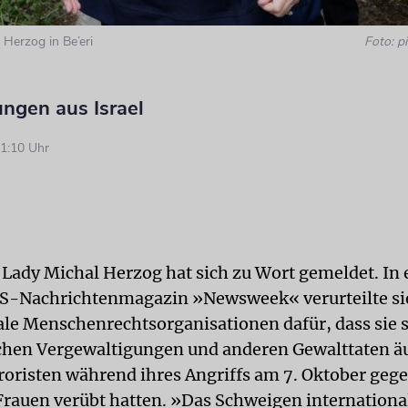
 Herzog in Be’eri
Foto: pi
ngen aus Israel
1:10 Uhr
st Lady Michal Herzog hat sich zu Wort gemeldet. In
US-Nachrichtenmagazin »Newsweek« verurteilte si
ale Menschenrechtsorganisationen dafür, dass sie s
chen Vergewaltigungen und anderen Gewalttaten äu
risten während ihres Angriffs am 7. Oktober geg
 Frauen verübt hatten. »Das Schweigen internationa