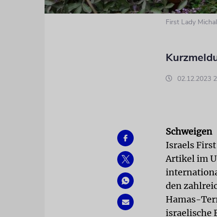
First Lady Michal
Kurzmeldu
02.12.2023 2
Schweigen
Israels Fir
Artikel im 
internation
den zahlrei
Hamas-Terro
israelische