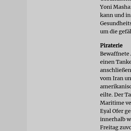
Yoni Mashar
kann und in 
Gesundheits
um die gefä
Piraterie
Bewaffnete 
einen Tanker
anschließen
vom Iran un
amerikanisc
eilte. Der T
Maritime ve
Eyal Ofer ge
innerhalb we
Freitag zuv