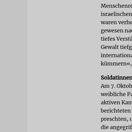
Menschenrec
israelische
waren verhee
gewesen nac
tiefes Vers
Gewalt tiefg
internation
kümmern«, 
Soldatinne
Am 7. Oktob
weibliche P
aktiven Kam
berichteten
preschten, 
die angegri