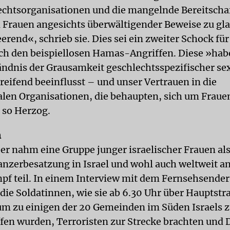
htsorganisationen und die mangelnde Bereitschaf
n Frauen angesichts überwältigender Beweise zu gl
rend«, schrieb sie. Dies sei ein zweiter Schock fü
h den beispiellosen Hamas-Angriffen. Diese »hab
tändnis der Grausamkeit geschlechtsspezifischer se
reifend beeinflusst – und unser Vertrauen in die
alen Organisationen, die behaupten, sich um Fraue
so Herzog.
n
er nahm eine Gruppe junger israelischer Frauen als
anzerbesatzung in Israel und wohl auch weltweit a
pf teil. In einem Interview mit dem Fernsehsender
 die Soldatinnen, wie sie ab 6.30 Uhr über Hauptstr
um zu einigen der 20 Gemeinden im Süden Israels 
ffen wurden, Terroristen zur Strecke brachten und