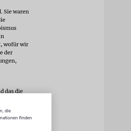
l. Sie waren
ie
oismus
in
t, wofür wir
e der
Jungen,
d das die
eint es aber
en Kontext
n, die
aelischen
mationen finden
eborenen