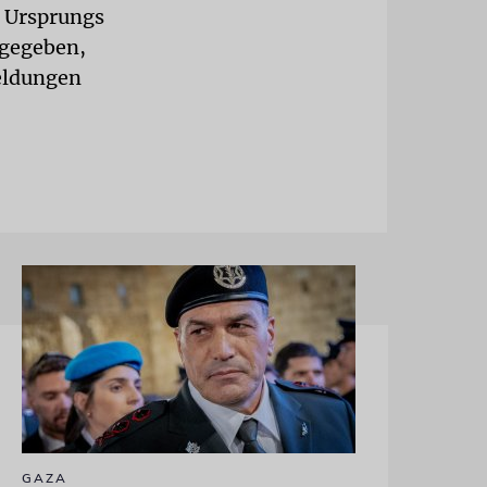
n Ursprungs
ugegeben,
Meldungen
GAZA