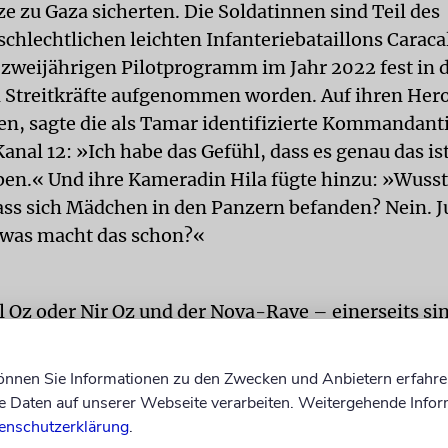
e zu Gaza sicherten. Die Soldatinnen sind Teil des
chlechtlichen leichten Infanteriebataillons Caraca
zweijährigen Pilotprogramm im Jahr 2022 fest in d
n Streitkräfte aufgenommen worden. Auf ihren Her
n, sagte die als Tamar identifizierte Kommandant
nal 12: »Ich habe das Gefühl, dass es genau das is
aben.« Und ihre Kameradin Hila fügte hinzu: »Wusst
dass sich Mädchen in den Panzern befanden? Nein. 
was macht das schon?«
l Oz oder Nir Oz und der Nova-Rave – einerseits sin
auens des »Schwarzen Schabbats«, andererseits sch
is zu geben, diese Namen wieder in einen positiver
können Sie Informationen zu den Zwecken und Anbietern erfahre
enn in den kürzlich veröffentlichten Listen der isr
Daten auf unserer Webseite verarbeiten. Weitergehende Infor
en, in denen die 17.629 seit dem 7. Oktober Neug
enschutzerklärung
.