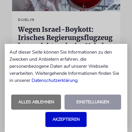
DUBLIN
Wegen Israel-Boykott:
Irisches Regierungsflugzeug
kann nicht mehr im Nebel
Auf dieser Seite können Sie Informationen zu den
landen
Zwecken und Anbietern erfahren, die
Beim Kauf der Maschine wurde bewusst auf
personenbezogene Daten auf unserer Webseite
das System »FalconEye« verzichtet, weil der
verarbeiten. Weitergehende Informationen finden Sie
israelische Rüstungskonzern Elbit Systems an
in unserer
Datenschutzerklärung
.
dem Produkt beteiligt ist
ALLES ABLEHNEN
EINSTELLUNGEN
07.08.2026
AKZEPTIEREN