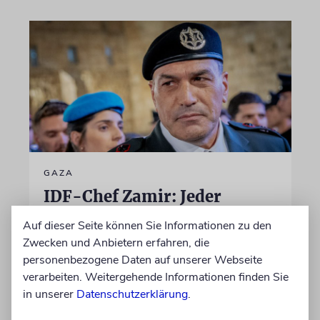
GAZA
IDF-Chef Zamir: Jeder
Verantwortliche für die
Auf dieser Seite können Sie Informationen zu den
Massaker vom 7. Oktober
Zwecken und Anbietern erfahren, die
wird zur Rechenschaft
personenbezogene Daten auf unserer Webseite
gezogen
verarbeiten. Weitergehende Informationen finden Sie
in unserer
Datenschutzerklärung
.
Die Jagd auf die beteiligten Terroristen sei
»eine dauerhafte und fortlaufende Aufgabe,