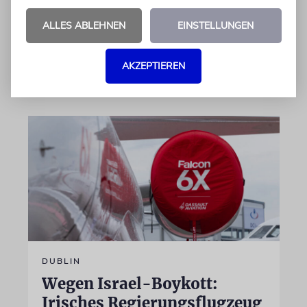
die das Kommando mit großem Erfolg erfüllt«,
ALLES ABLEHNEN
EINSTELLUNGEN
sagt der Generalstabschef
AKZEPTIEREN
06.08.2026
DUBLIN
Wegen Israel-Boykott:
Irisches Regierungsflugzeug