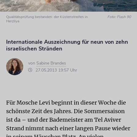
Qualitätsprüfung bestanden: der Küstenstreifen in
Foto: Flash 90
Herzliya
Internationale Auszeichnung für neun von zehn
israelischen Stränden
von
Sabine Brandes
27.05.2013 19:57 Uhr
Für Mosche Levi beginnt in dieser Woche die
schönste Zeit des Jahres. Die Sommersaison
ist da – und der Bademeister am Tel Aviver
Strand nimmt nach einer langen Pause wieder
in seinem Häuschen Platz. An vielen