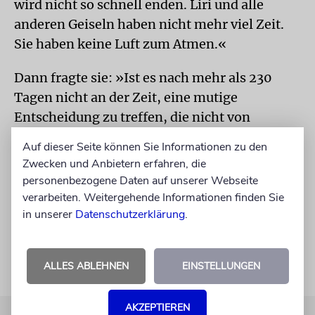
wird nicht so schnell enden. Liri und alle
anderen Geiseln haben nicht mehr viel Zeit.
Sie haben keine Luft zum Atmen.«
Dann fragte sie: »Ist es nach mehr als 230
Tagen nicht an der Zeit, eine mutige
Entscheidung zu treffen, die nicht von
politischen Erwägungen bestimmt ist, und
Auf dieser Seite können Sie Informationen zu den
diese auch umzusetzen? Ist es nicht an der
Zwecken und Anbietern erfahren, die
Zeit, das verlorene Vertrauen und die
personenbezogene Daten auf unserer Webseite
Hoffnung wiederherzustellen? Schauen Sie
verarbeiten. Weitergehende Informationen finden Sie
in unserer
Datenschutzerklärung
.
unseren Töchtern in die Augen!«
ALLES ABLEHNEN
EINSTELLUNGEN
AKZEPTIEREN