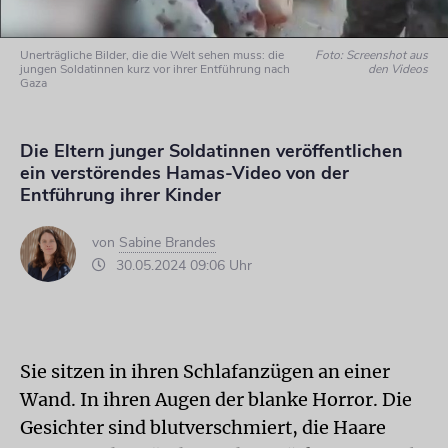
Unerträgliche Bilder, die die Welt sehen muss: die
Foto: Screenshot aus
jungen Soldatinnen kurz vor ihrer Entführung nach
den Videos
Gaza
Die Eltern junger Soldatinnen veröffentlichen
ein verstörendes Hamas-Video von der
Entführung ihrer Kinder
von
Sabine Brandes
30.05.2024 09:06 Uhr
Sie sitzen in ihren Schlafanzügen an einer
Wand. In ihren Augen der blanke Horror. Die
Gesichter sind blutverschmiert, die Haare