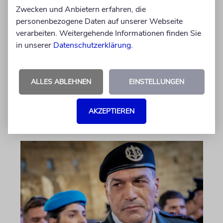
Zwecken und Anbietern erfahren, die
Tötung eines Palästinensers
personenbezogene Daten auf unserer Webseite
angeklagt
verarbeiten. Weitergehende Informationen finden Sie
Der getötete Aktivist setzte sich gegen
in unserer
Datenschutzerklärung
.
Siedlergewalt ein und war an dem Oscar-
prämierten Film »No Other Land« beteiligt.
Jetzt steht der mutmaßliche Täter vor Gericht
ALLES ABLEHNEN
EINSTELLUNGEN
06.08.2026
AKZEPTIEREN