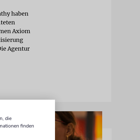
athy haben
hteten
hmen Axiom
lisierung
Die Agentur
n, die
mationen finden