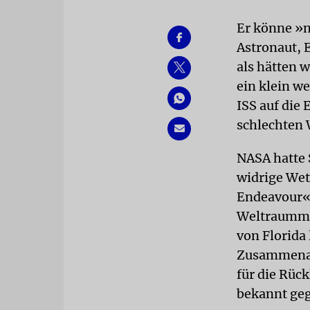
Er könne »n
Astronaut, E
als hätten 
ein klein w
ISS auf die
schlechten 
NASA hatte 
widrige Wet
Endeavour« 
Weltraummis
von Florida
Zusammenarb
für die Rüc
bekannt ge