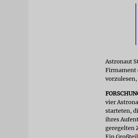
Astronaut S
Firmament 
vorzulesen,
FORSCHUN
vier Astrona
starteten, 
ihres Aufent
geregelten 
Ein Großtei