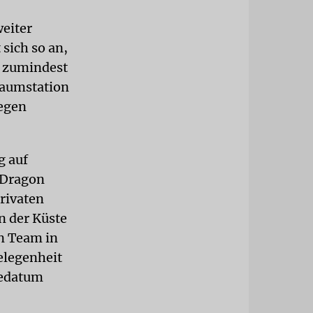
weiter
 sich so an,
h zumindest
Raumstation
wegen
g auf
»Dragon
privaten
n der Küste
n Team in
elegenheit
sedatum