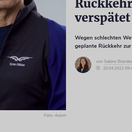
Rückkehr
verspätet
Wegen schlechten Wett
geplante Rückkehr zur
von
Sabine Brande
20.04.2022 09:
Foto: Axiom