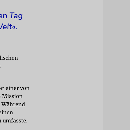
hen Tag
elt«.
lischen
t
r einer von
n Mission
e. Während
 einen
n umfasste.