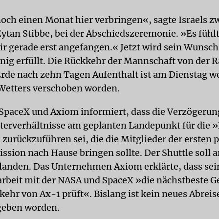
och einen Monat hier verbringen«, sagte Israels z
ytan Stibbe, bei der Abschiedszeremonie. »Es fühlt
wir gerade erst angefangen.« Jetzt wird sein Wunsc
enig erfüllt. Die Rückkehr der Mannschaft von der 
 Erde nach zehn Tagen Aufenthalt ist am Dienstag 
Wetters verschoben worden.
SpaceX und Axiom informiert, dass die Verzögerun
terverhältnisse am geplanten Landepunkt für die 
zurückzuführen sei, die die Mitglieder der ersten 
sion nach Hause bringen sollte. Der Shuttle soll a
 landen. Das Unternehmen Axiom erklärte, dass sei
eit mit der NASA und SpaceX »die nächstbeste G
kkehr von Ax-1 prüft«. Bislang ist kein neues Abrei
geben worden.