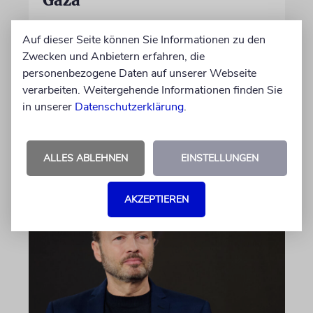
Auf US-Anfrage soll sich ein Kontingent der
Auf dieser Seite können Sie Informationen zu den
ugandischen Armee der geplanten
Zwecken und Anbietern erfahren, die
internationalen Stabilisierungstruppe
personenbezogene Daten auf unserer Webseite
anschließen. In Afrika zählt das Land zu den
verarbeiten. Weitergehende Informationen finden Sie
größten Truppenstellern für
in unserer
Datenschutzerklärung
.
Friedensmissionen
07.08.2026
ALLES ABLEHNEN
EINSTELLUNGEN
AKZEPTIEREN