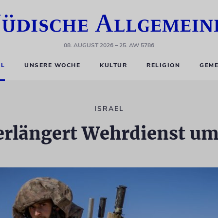
08. AUGUST 2026
– 25. AW 5786
EL
UNSERE WOCHE
KULTUR
RELIGION
GEME
ISRAEL
erlängert Wehrdienst um