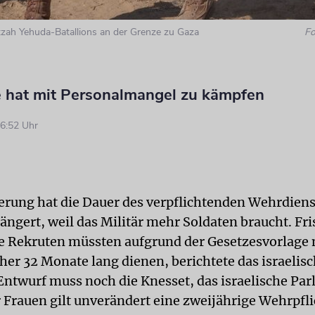
zah Yehuda-Batallions an der Grenze zu Gaza
Fo
 hat mit Personalmangel zu kämpfen
6:52 Uhr
ierung hat die Dauer des verpflichtenden Wehrdiens
ängert, weil das Militär mehr Soldaten braucht. Fri
e Rekruten müssten aufgrund der Gesetzesvorlage
sher 32 Monate lang dienen, berichtete das israelis
Entwurf muss noch die Knesset, das israelische Pa
r Frauen gilt unverändert eine zweijährige Wehrpfli