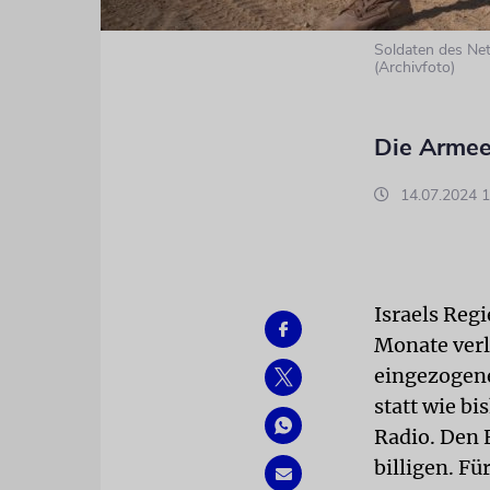
Soldaten des Net
(Archivfoto)
Die Armee
14.07.2024 1
Israels Reg
Monate verl
eingezogen
statt wie bi
Radio. Den 
billigen. Fü