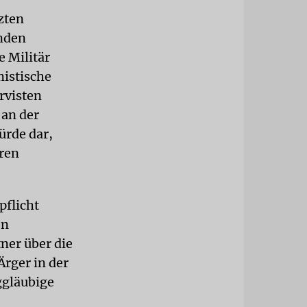
zten
enden
e Militär
mistische
rvisten
 an der
Bürde dar,
hren
pflicht
on
ner über die
Ärger in der
ggläubige