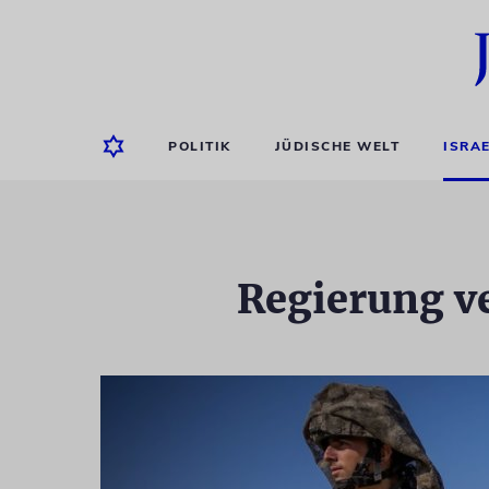
POLITIK
JÜDISCHE WELT
ISRA
Regierung v