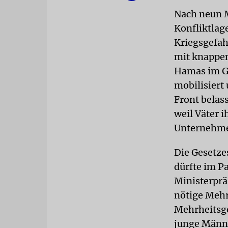
Nach neun M
Konfliktlag
Kriegsgefah
mit knappen
Hamas im Ga
mobilisiert
Front belass
weil Väter i
Unternehme
Die Gesetze
dürfte im P
Ministerprä
nötige Mehr
Mehrheitsge
junge Männ