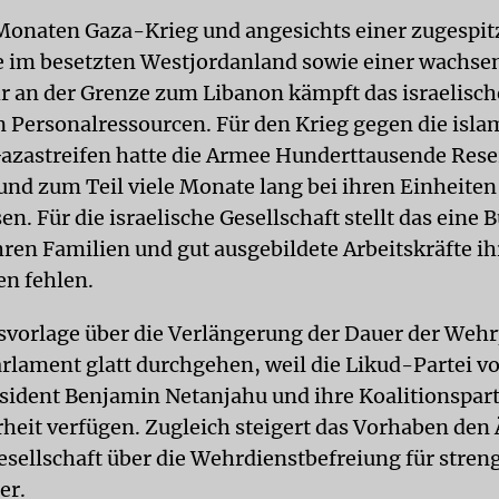
onaten Gaza-Krieg und angesichts einer zugespit
e im besetzten Westjordanland sowie einer wachs
r an der Grenze zum Libanon kämpft das israelisch
 Personalressourcen. Für den Krieg gegen die isla
zastreifen hatte die Armee Hunderttausende Rese
 und zum Teil viele Monate lang bei ihren Einheiten
en. Für die israelische Gesellschaft stellt das eine 
hren Familien und gut ausgebildete Arbeitskräfte i
n fehlen.
svorlage über die Verlängerung der Dauer der Wehr
arlament glatt durchgehen, weil die Likud-Partei v
sident Benjamin Netanjahu und ihre Koalitionspart
heit verfügen. Zugleich steigert das Vorhaben den 
sellschaft über die Wehrdienstbefreiung für stren
er.