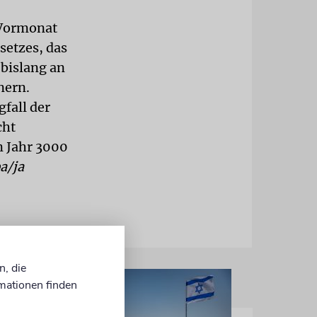
 Vormonat
setzes, das
 bislang an
nern.
fall der
cht
m Jahr 3000
a/ja
n, die
mationen finden