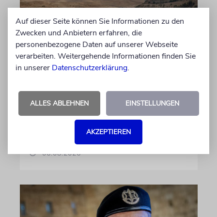
Auf dieser Seite können Sie Informationen zu den
JUSTIZ
Zwecken und Anbietern erfahren, die
personenbezogene Daten auf unserer Webseite
Israelischer Siedler wegen
verarbeiten. Weitergehende Informationen finden Sie
Tötung eines Palästinensers
in unserer
Datenschutzerklärung
.
angeklagt
Der getötete Aktivist setzte sich gegen
Siedlergewalt ein und war an dem Oscar-
ALLES ABLEHNEN
EINSTELLUNGEN
prämierten Film »No Other Land« beteiligt.
Jetzt steht der mutmaßliche Täter vor Gericht
AKZEPTIEREN
06.08.2026