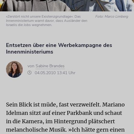
»Zerstört nicht unsere Existenzgrundlage«: Das
Foto: Marco Limberg
Innenministerium warnt davor, dass Ausländer den
Israelis die Jobs wegnehmen.
Entsetzen über eine Werbekampagne des
Innenministeriums
von
Sabine Brandes
04.05.2010 13:41 Uhr
Sein Blick ist müde, fast verzweifelt. Mariano
Idelman sitzt auf einer Parkbank und schaut
in die Kamera, im Hintergrund plätschert
melancholische Musik. »Ich hätte gern einen