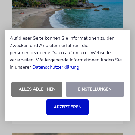
THAILAND
Auf dieser Seite können Sie Informationen zu den
Zwecken und Anbietern erfahren, die
Israelische Mutter und
personenbezogene Daten auf unserer Webseite
Tochter nach Angriff im
verarbeiten. Weitergehende Informationen finden Sie
Krankenhaus
in unserer
Datenschutzerklärung
.
Die Touristinnen wurden auf der Insel Koh
Phangan von einem Mann attackiert, der zuvor
Israels Vorgehen im Gazastreifen kritisiert
ALLES ABLEHNEN
EINSTELLUNGEN
hatte. Eines der Opfer erlitt eine Gehirnblutung
AKZEPTIEREN
07.08.2026