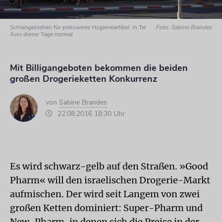
Schlangestehen für preiswerte Hygieneartikel: in Tel
Foto: Sabine Brandes
Aviv dieser Tage normal
Mit Billigangeboten bekommen die beiden
großen Drogerieketten Konkurrenz
von
Sabine Brandes
22.08.2016 18:30 Uhr
Es wird schwarz-gelb auf den Straßen. »Good
Pharm« will den israelischen Drogerie-Markt
aufmischen. Der wird seit Langem von zwei
großen Ketten dominiert: Super-Pharm und
New-Pharm, in denen sich die Preise in der