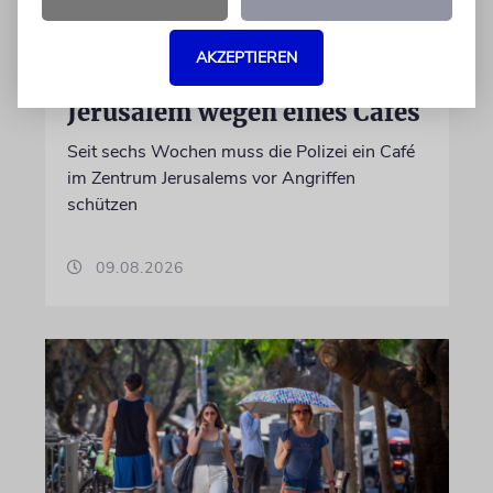
JERUSALEM
Zusammenstöße zwischen
AKZEPTIEREN
Charedim und Säkularen in
Jerusalem wegen eines Cafés
Seit sechs Wochen muss die Polizei ein Café
im Zentrum Jerusalems vor Angriffen
schützen
09.08.2026