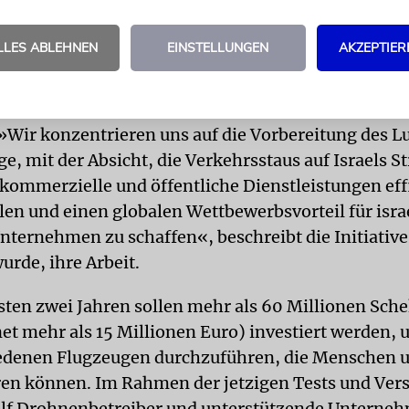
n Innovationsbehörde, der Verwaltung der Stadtau
der Zivilluftfahrtbehörde. Das Ziel sei die »Unters
LLES ABLEHNEN
EINSTELLUNGEN
AKZEPTIER
ines Ökosystems durch Technologie, Regulierung 
r für den Einsatz fortschrittlicher Flugfahrzeuge«.
»Wir konzentrieren uns auf die Vorbereitung des L
e, mit der Absicht, die Verkehrsstaus auf Israels S
 kommerzielle und öffentliche Dienstleistungen eff
llen und einen globalen Wettbewerbsvorteil für isra
ternehmen zu schaffen«, beschreibt die Initiative
urde, ihre Arbeit.
sten zwei Jahren sollen mehr als 60 Millionen Sche
t mehr als 15 Millionen Euro) investiert werden, 
edenen Flugzeugen durchzuführen, die Menschen 
ren können. Im Rahmen der jetzigen Tests und Ver
elf Drohnenbetreiber und unterstützende Unterne