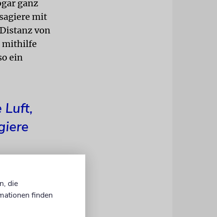
ogar ganz
sagiere mit
Distanz von
 mithilfe
so ein
 Luft,
giere
n, die
mationen finden
ft zwischen
, der