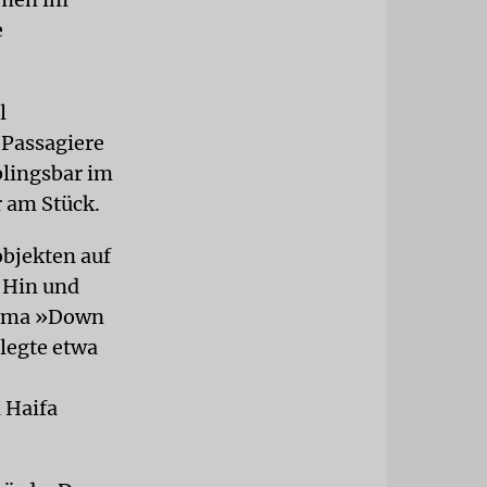
e
l
 Passagiere
eblingsbar im
r am Stück.
objekten auf
m Hin und
Firma »Down
 legte etwa
 Haifa