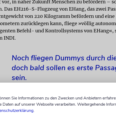
 vor, in naher Zukunft Menschen zu befördern – s
n. Das EH216-S-Flugzeug von EHang, das zwei Pas
mtgewicht von 220 Kilogramm befördern und eine 
ilometern zurücklegen kann, fliege »völlig autonom
ligenten Befehl- und Kontrollsystems von EHang«, 
n INDI.
Noch fliegen Dummys durch die
doch bald sollen es erste Passa
sein.
können Sie Informationen zu den Zwecken und Anbietern erfahre
Daten auf unserer Webseite verarbeiten. Weitergehende Infor
hneninitiative handelt es sich um eine Partnerscha
enschutzerklärung
.
tellen unter der Leitung des Verkehrsministeriums