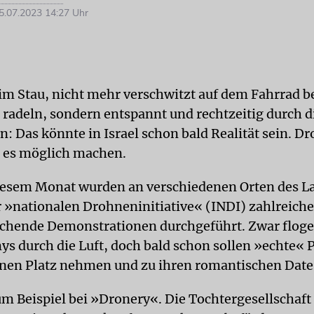
.07.2023 14:27 Uhr
 im Stau, nicht mehr verschwitzt auf dem Fahrrad b
 radeln, sondern entspannt und rechtzeitig durch d
: Das könnte in Israel schon bald Realität sein. D
n es möglich machen.
diesem Monat wurden an verschiedenen Orten des L
»nationalen Drohneninitiative« (INDI) zahlreiche
chende Demons­trationen durchgeführt. Zwar floge
 durch die Luft, doch bald schon sollen »echte« 
nen Platz nehmen und zu ihren romantischen Dates
m Beispiel bei »Dronery«. Die Tochtergesellschaf