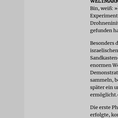
WELTMAR
Bin, weiß: »
Experimente
Drohneninit
gefunden ha
Besonders d
israelische
Sandkasten«
enormen Wet
Demonstrati
sammeln, be
später ein 
ermöglicht.
Die erste P
erfolgte, k