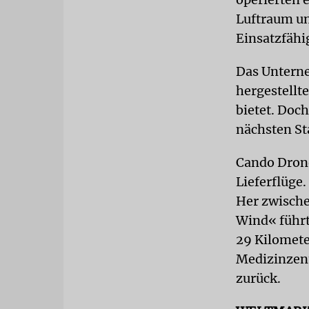
Luftraum un
Einsatzfähi
Das Unterne
hergestellte
bietet. Doch
nächsten St
Cando Drone
Lieferflüge.
Her zwische
Wind« führte
29 Kilomete
Medizinzen
zurück.