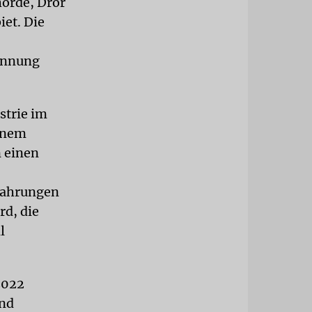
hörde, Dror
iet. Die
kennung
strie im
einem
 einen
rfahrungen
rd, die
l
2022
und