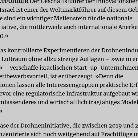
KTFÜHRER
Der Geschäftsführer der Innovationsbe
Israel ist einer der Weltmarktführer auf diesem Geb
 sind ein wichtiger Meilenstein für die nationale
iative, die mittlerweile auch internationale Aner
t.«
as kontrollierte Experimentieren der Drohnenindu
n Luftraum ohne allzu strenge Auflagen – »wie in 
 – verschaffe israelischen Start-up-Unternehmen
tbewerbsvorteil, ist er überzeugt. »Denn die
onen lassen alle Interessengruppen praktische E
vor eine regulatorische Infrastruktur aufgebaut wi
umfassenderes und wirtschaftlich tragfähiges Model
«
hase der Drohneninitiative, die zwischen 2019 und 
onzentrierte sich noch weitgehend auf Frachtflüge 