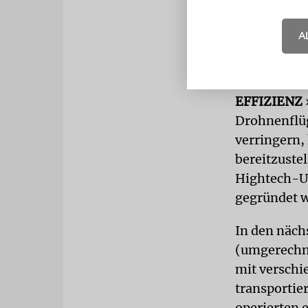
israelische
Ayalon und 
A
Förderung e
Infrastruktu
EFFIZIENZ
Drohnenflüg
verringern,
bereitzuste
Hightech-Un
gegründet w
In den näch
(umgerechne
mit verschi
transportie
operierten 