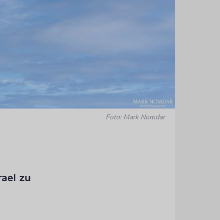
Foto: Mark Nomdar
Das EHang-
ael zu