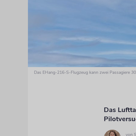
Das EHang-216-S-Flugzeug kann zwei Passagiere 30 K
Das Luftt
Pilotvers
von
S