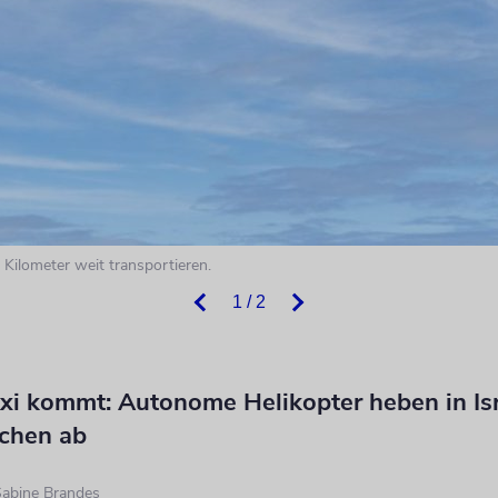
ilometer weit transportieren.
1 / 2
axi kommt: Autonome Helikopter heben in Isr
uchen ab
abine Brandes