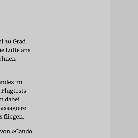
ei 30 Grad
ie Lüfte ans
rohnen-
andes im
 Flugtests
n dabei
Passagiere
 fliegen.
t von »Cando