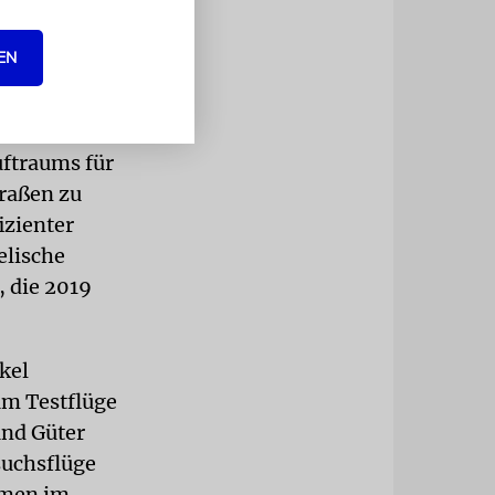
tobahn
tützung und
EN
und
uftraums für
traßen zu
izienter
elische
, die 2019
kel
um Testflüge
und Güter
suchsflüge
hmen im