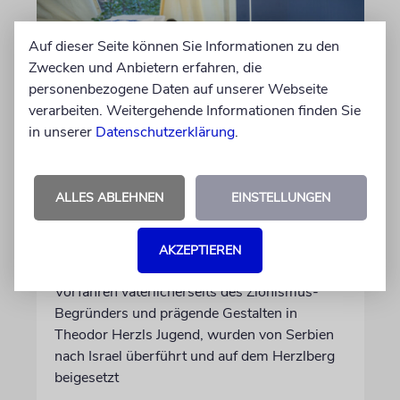
Auf dieser Seite können Sie Informationen zu den
Zwecken und Anbietern erfahren, die
personenbezogene Daten auf unserer Webseite
verarbeiten. Weitergehende Informationen finden Sie
in unserer
Datenschutzerklärung
.
JERUSALEM
Großeltern umgebettet:
ALLES ABLEHNEN
EINSTELLUNGEN
Theodor Herzls letzter Wille
ist erfüllt
AKZEPTIEREN
Die Überreste von Schimon und Rikva Herzl,
Vorfahren väterlicherseits des Zionismus-
Begründers und prägende Gestalten in
Theodor Herzls Jugend, wurden von Serbien
nach Israel überführt und auf dem Herzlberg
beigesetzt