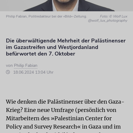
Philip Fabian, Politredakteur bei der »Bild«-Zeitung.
Foto: © Wolf Lux
@wolf_lux_photography
Die überwältigende Mehrheit der Palästinenser
im Gazastreifen und Westjordanland
befürwortet den 7. Oktober
von
Philip Fabian
18.06.2024 13:04 Uhr
Wie denken die Palästinenser über den Gaza-
Krieg? Eine neue Umfrage (persönlich von
Mitarbeitern des »Palestinian Center for
Policy and Survey Research« in Gaza und im