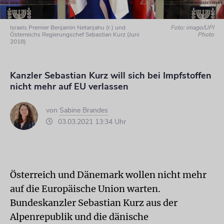
Israels Premier Benjamin Netanjahu (r.) und
Foto: imago/UPI
Österreichs Regierungschef Sebastian Kurz (Juni
Photo
2018)
Kanzler Sebastian Kurz will sich bei Impfstoffen
nicht mehr auf EU verlassen
von
Sabine Brandes
03.03.2021 13:34 Uhr
Österreich und Dänemark wollen nicht mehr
auf die Europäische Union warten.
Bundeskanzler Sebastian Kurz aus der
Alpenrepublik und die dänische