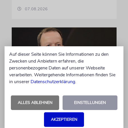
07.08.2026
Auf dieser Seite können Sie Informationen zu den
Zwecken und Anbietern erfahren, die
personenbezogene Daten auf unserer Webseite
verarbeiten. Weitergehende Informationen finden Sie
in unserer
Datenschutzerklärung
.
MEINUNG
Wie Georg Restle die
ALLES ABLEHNEN
EINSTELLUNGEN
Glaubwürdigkeit des ÖRR
untergräbt
AKZEPTIEREN
Nach dem X-Post des Journalisten hat sich