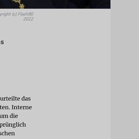
yright (c) Flash90
2022
as
rteilte das
ten. Interne
 um die
prünglich
ischen