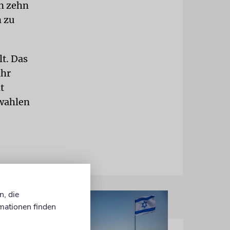
en zehn
n zu
t. Das
ahr
t
lwahlen
n, die
mationen finden