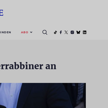
ABO
INDEN
errabbiner an