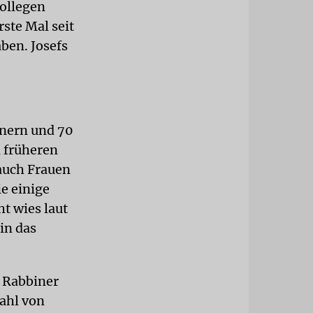
kollegen
rste Mal seit
ben. Josefs
nern und 70
m früheren
 auch Frauen
e einige
t wies laut
in das
 Rabbiner
ahl von