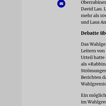
Oberrabiner
David Lau. L
mehr als 10
und Laus Am
Debatte ü
Das Wahlges
Leitern von
Urteil hatte
als »Rabbin
Strömungen 
Berichten d
Wahlgremium
Ein möglich
im Wahlgrem