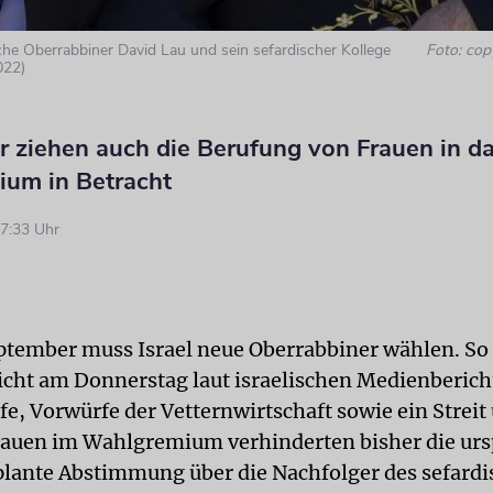
he Oberrabbiner David Lau und sein sefardischer Kollege
Foto: cop
022)
r ziehen auch die Berufung von Frauen in d
um in Betracht
7:33 Uhr
ptember muss Israel neue Oberrabbiner wählen. So u
icht am Donnerstag laut israelischen Medienberich
, Vorwürfe der Vetternwirtschaft sowie ein Streit
rauen im Wahlgremium verhinderten bisher die urs
plante Abstimmung über die Nachfolger des sefard