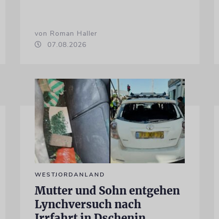
von Roman Haller
07.08.2026
WESTJORDANLAND
Mutter und Sohn entgehen
Lynchversuch nach
Irrfahrt in Dschenin